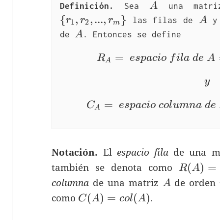
A
Definición.
 Sea 
A
 una matr
{
,
,
.
.
.
,
}
A
r
r
r
 las filas de 
A
 y
1
2
m
A
de 
A
. Entonces se define
=
R_
R
e
s
p
a
c
i
o
f
i
l
a
d
e
A
A
y
y
=
C_
C
e
s
p
a
c
i
o
c
o
l
u
m
n
a
d
e
A
Notación.
El
espacio fila
de una m
R(A)=fi
(
)
=
también se denota como
R
A
A
columna
de una matriz
de orden
A
C(A)=col(A)
(
)
=
(
)
como
.
C
A
c
o
l
A