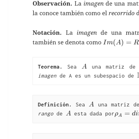
Observación.
La
imagen
de una mat
la conoce también como el
recorrido
d
Notación.
La
imagen
de una mat
Im(A)=Re
(
)
=
también se denota como
I
m
A
R
A
Teorema.
 Sea 
A
 una matriz de
imagen
 de A es un subespacio de 
A
Definición.
 Sea 
A
 una matriz d
A
\rho_A
=
rango
 de 
A
 esta dada por
ρ
d
i
A
Im_A