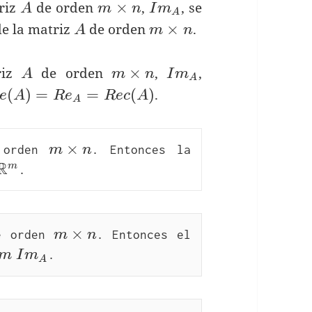
A
m\times
Im_A
×
riz
de orden
,
, se
A
m
n
I
m
A
n
A
m\times
×
e la matriz
de orden
.
A
m
n
n
A
m\times
Im_A
×
riz
de orden
,
,
A
m
n
I
m
A
n
(A)=Re_A=Rec(A)
(
)
=
=
(
)
.
e
A
R
e
R
e
c
A
A
m\times 
×
 orden 
m
n
. Entonces la 
R
n
\mathbb{R^m}
m
.
m\times 
×
e orden 
m
n
. Entonces el 
n
=dim\ 
m
I
m
.
A