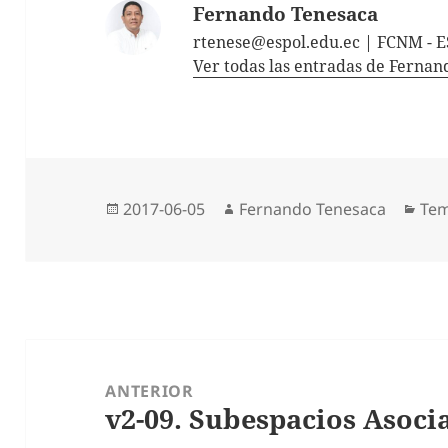
Fernando Tenesaca
rtenese@espol.edu.ec | FCNM - 
Ver todas las entradas de Ferna
Publicado
Autor
Cat
2017-06-05
Fernando Tenesaca
Tem
el
Navegación
de
ANTERIOR
v2-09. Subespacios Asoci
entradas
Entrada