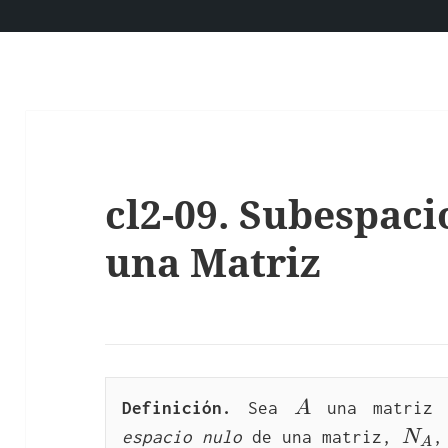
cl2-09. Subespaci
una Matriz
A
Definición.
 Sea 
A
 una matriz
N_A
espacio nulo
 de una matriz, 
N
,
A