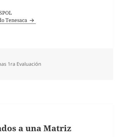
ESPOL
ndo Tenesaca
egorías
as 1ra Evaluación
ados a una Matriz