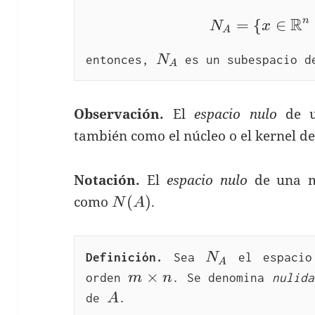
R
n
=
{
∈
N_
N
x
A
N_A
entonces, 
N
 es un subespacio d
A
Observación.
El
espacio nulo
de u
también como el núcleo o el kernel d
Notación.
El
espacio nulo
de una m
N(A)
(
)
como
.
N
A
N_A
Definición.
 Sea 
N
 el espacio
A
m\times 
×
orden 
m
n
. Se denomina 
nulida
n
A
de 
A
.