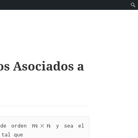
os Asociados a
m\times 
×
 de orden 
m
n
 y sea el 
n
 tal que