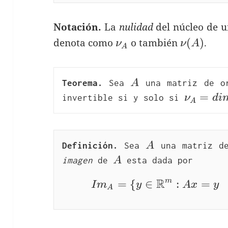
Notación.
La
nulidad
del núcleo de 
\nu_A
\nu(A)
(
)
denota como
o también
.
ν
ν
A
A
A
Teorema.
 Sea 
A
 una matriz de o
\nu_A=d
=
invertible si y solo si 
ν
d
i
A
N_A=0
A
Definición.
 Sea 
A
 una matriz d
A
imagen
 de 
A
 esta dada por
R
m
=
{
∈
:
=
Im
I
m
y
A
x
y
A