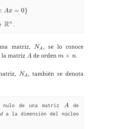
A=\left\{x\in \mathbb{R^n}: Ax=0 \righ
:
=
0
}
A
x
R
\mathbb{R^n}
n
e 
.
N_A
na matriz,
, se lo conoce
N
A
A
m\times
×
e la matriz
de orden
.
A
m
n
n
N_A
atriz,
, también se denota
N
A
A
 nulo de una matriz 
A
 de 
d
 a la dimensión del núcleo 