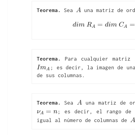
A
Teorema.
 Sea 
A
 una matriz de or
=
di
=
d
i
m
R
d
i
m
C
A
A
Teorema.
 Para cualquier matriz 
I
m
; es decir, la imagen de una
A
de sus columnas.
A
Teorema.
 Sea 
A
 una matriz de o
=
ν
n
; es decir, el rango de
A
igual al número de columnas de 