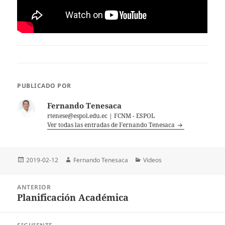
PUBLICADO POR
Fernando Tenesaca
rtenese@espol.edu.ec | FCNM - ESPOL
Ver todas las entradas de Fernando Tenesaca
Publicado
Autor
Categorías
2019-02-12
Fernando Tenesaca
Videos
el
Navegación
ANTERIOR
de
Planificación Académica
Entrada
entradas
anterior: