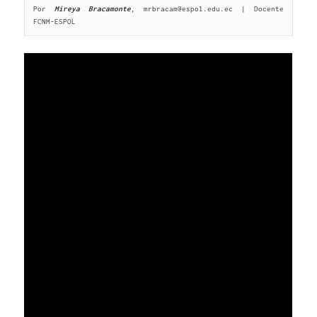
Por 
Mireya Bracamonte
, mrbracam@espol.edu.ec | Docente 
FCNM-ESPOL