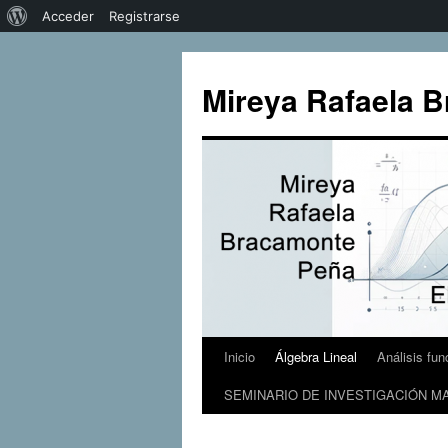
Acerca
Acceder
Registrarse
de
Saltar
al
WordPress
Mireya Rafaela B
contenido
Inicio
Álgebra Lineal
Análisis fun
SEMINARIO DE INVESTIGACIÓN MA