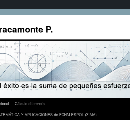
racamonte P.
cional
Cálculo diferencial
TEMÁTICA Y APLICACIONES de FCNM-ESPOL (ΣIMA)