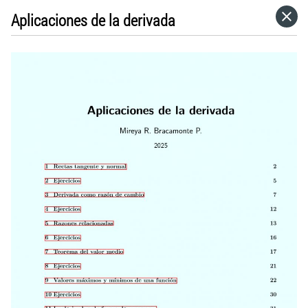
Aplicaciones de la derivada
HOME
CATEGORÍAS
IR A
VISITA EL SITIO WEB