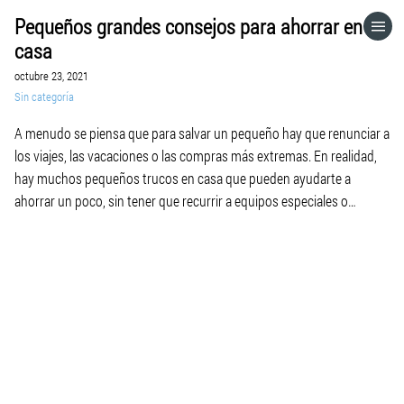
Pequeños grandes consejos para ahorrar en
HOME
casa
octubre 23, 2021
CATEGORÍAS
Sin categoría
A menudo se piensa que para salvar un pequeño hay que renunciar a
IR A
los viajes, las vacaciones o las compras más extremas. En realidad,
hay muchos pequeños trucos en casa que pueden ayudarte a
ahorrar un poco, sin tener que recurrir a equipos especiales o
VISITA EL SITIO WEB
electrodomésticos sofisticados. 1. Ahorro de energía La iluminación
representa casi el 20% del consumo […]