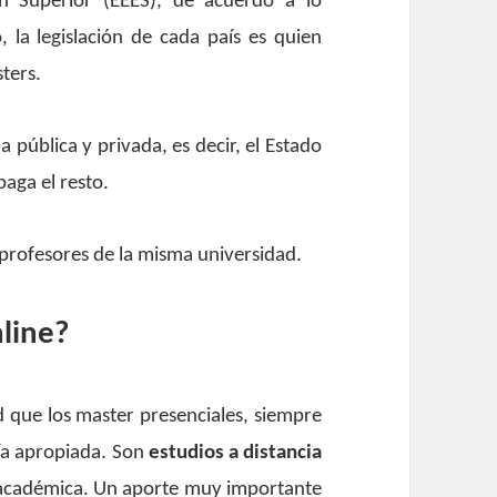
n Superior (EEES), de acuerdo a lo
, la legislación de cada país es quien
ters.
 pública y privada, es decir, el Estado
paga el resto.
n profesores de la misma universidad.
nline?
d que los master presenciales, siempre
ía apropiada. Son
estudios a distancia
y académica.
Un aporte muy importante