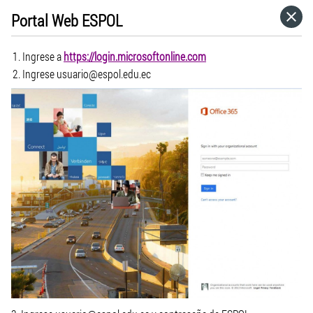
Portal Web ESPOL
HOME
Ingrese a
https://login.microsoftonline.com
CATEGORÍAS
Ingrese usuario@espol.edu.ec
IR A
VISITA EL SITIO WEB