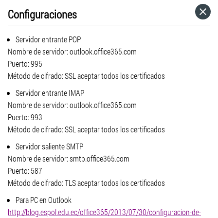
Configuraciones
HOME
Servidor entrante POP
CATEGORÍAS
Nombre de servidor: outlook.office365.com
Puerto: 995
Método de cifrado: SSL aceptar todos los certificados
IR A
Servidor entrante IMAP
Nombre de servidor: outlook.office365.com
VISITA EL SITIO WEB
Puerto: 993
Método de cifrado: SSL aceptar todos los certificados
Servidor saliente SMTP
Nombre de servidor: smtp.office365.com
Puerto: 587
Método de cifrado: TLS aceptar todos los certificados
Para PC en Outlook
http://blog.espol.edu.ec/office365/2013/07/30/configuracion-de-