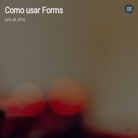
Como usar Forms
HOME
julio 26, 2016
CATEGORÍAS
IR A
VISITA EL SITIO WEB