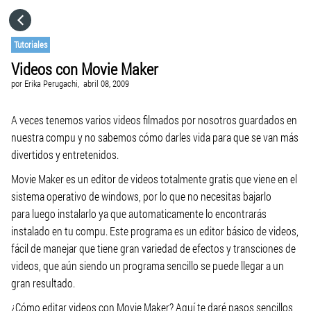
HOME
Tutoriales
Videos con Movie Maker
CATEGORÍAS
por
Erika Perugachi,
abril 08, 2009
IR A
A veces tenemos varios videos filmados por nosotros guardados en
nuestra compu y no sabemos cómo darles vida para que se van más
divertidos y entretenidos.
VISITA EL SITIO WEB
Movie Maker es un editor de videos totalmente gratis que viene en el
sistema operativo de windows, por lo que no necesitas bajarlo
para luego instalarlo ya que automaticamente lo encontrarás
instalado en tu compu. Este programa es un editor básico de videos,
fácil de manejar que tiene gran variedad de efectos y transciones de
videos, que aún siendo un programa sencillo se puede llegar a un
gran resultado.
¿Cómo editar videos con Movie Maker? Aquí te daré pasos sencillos