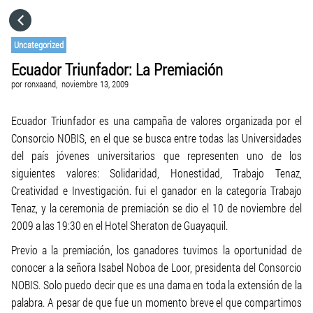
HOME
Uncategorized
Ecuador Triunfador: La Premiación
CATEGORÍAS
por
ronxaand,
noviembre 13, 2009
IR A
Ecuador Triunfador es una campaña de valores organizada por el
Consorcio NOBIS, en el que se busca entre todas las Universidades
del país jóvenes universitarios que representen uno de los
VISITA EL SITIO WEB
siguientes valores: Solidaridad, Honestidad, Trabajo Tenaz,
Creatividad e Investigación. fui el ganador en la categoría Trabajo
Tenaz, y la ceremonia de premiación se dio el 10 de noviembre del
2009 a las 19:30 en el Hotel Sheraton de Guayaquil.
Previo a la premiación, los ganadores tuvimos la oportunidad de
conocer a la señora Isabel Noboa de Loor, presidenta del Consorcio
NOBIS. Solo puedo decir que es una dama en toda la extensión de la
palabra. A pesar de que fue un momento breve el que compartimos