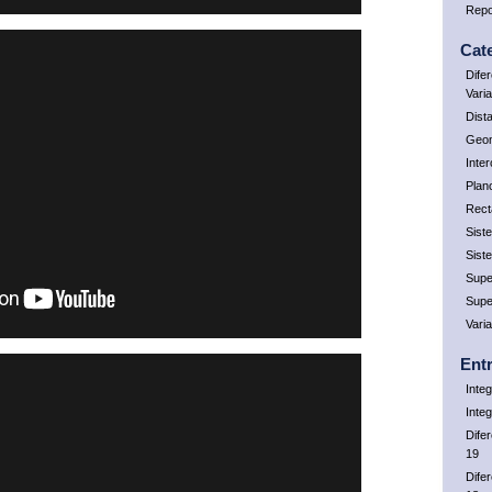
Repo
Cat
Dife
Vari
Dist
Geom
Inte
Plan
Rect
Sist
Sist
Supe
Supe
Vari
Ent
Integ
Inte
Dife
19
Dife