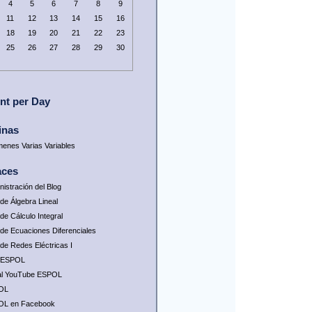
4
5
6
7
8
9
11
12
13
14
15
16
18
19
20
21
22
23
25
26
27
28
29
30
nt per Day
inas
enes Varias Variables
aces
nistración del Blog
 de Álgebra Lineal
de Cálculo Integral
 de Ecuaciones Diferenciales
 de Redes Eléctricas I
 ESPOL
l YouTube ESPOL
OL
OL en Facebook