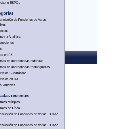
sitorio ESPOL
egorías
renciación de Funciones de Varias
ables
ancias
etría Analítica
rcepciones
os
as en R3
emas de coordenadas esféricas
emas de coordenadas rectangulares
rficies Cuadráticas
rficies en R3
as Variables
radas recientes
rales Múltiples
grales de Línea
renciación de Funciones de Varias – Clase
renciación de Funciones de Varias – Clase