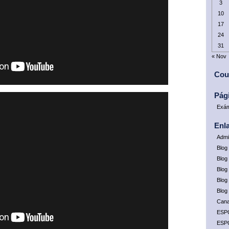
3
10
17
24
31
« Nov
Cou
Pág
Exám
Enl
Admi
Blog
Blog 
Blog
Blog
Blog
Cana
ESP
ESP