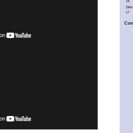
18
Dife
17
Com