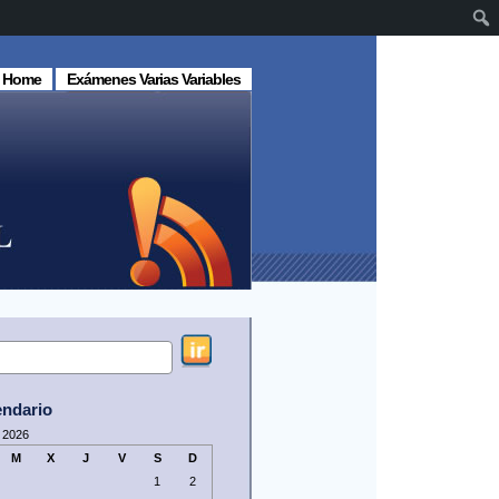
Home
Exámenes Varias Variables
endario
 2026
M
X
J
V
S
D
1
2