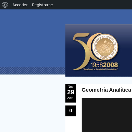
Acerca
Acceder
Registrarse
de
WordPress
Nov
Geometría Analítica
29
2010
0