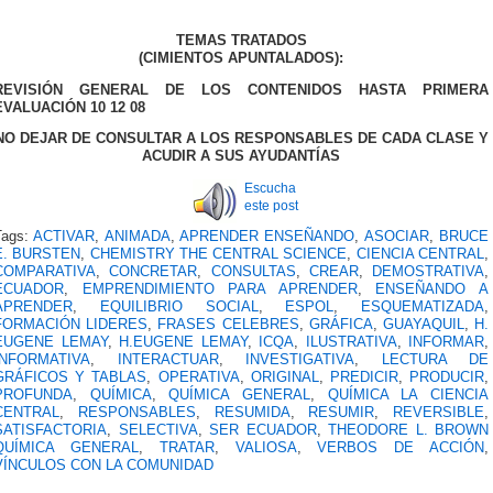
TEMAS TRATADOS
(CIMIENTOS APUNTALADOS):
REVISIÓN GENERAL DE LOS CONTENIDOS HASTA PRIMERA
EVALUACIÓN 10 12 08
NO DEJAR DE CONSULTAR A LOS RESPONSABLES DE CADA CLASE Y
ACUDIR A SUS AYUDANTÍAS
Escucha
este post
Tags:
ACTIVAR
,
ANIMADA
,
APRENDER ENSEÑANDO
,
ASOCIAR
,
BRUCE
E. BURSTEN
,
CHEMISTRY THE CENTRAL SCIENCE
,
CIENCIA CENTRAL
,
COMPARATIVA
,
CONCRETAR
,
CONSULTAS
,
CREAR
,
DEMOSTRATIVA
,
ECUADOR
,
EMPRENDIMIENTO PARA APRENDER
,
ENSEÑANDO A
APRENDER
,
EQUILIBRIO SOCIAL
,
ESPOL
,
ESQUEMATIZADA
,
FORMACIÓN LIDERES
,
FRASES CELEBRES
,
GRÁFICA
,
GUAYAQUIL
,
H.
EUGENE LEMAY
,
H.EUGENE LEMAY
,
ICQA
,
ILUSTRATIVA
,
INFORMAR
,
INFORMATIVA
,
INTERACTUAR
,
INVESTIGATIVA
,
LECTURA DE
GRÁFICOS Y TABLAS
,
OPERATIVA
,
ORIGINAL
,
PREDICIR
,
PRODUCIR
,
PROFUNDA
,
QUÍMICA
,
QUÍMICA GENERAL
,
QUÍMICA LA CIENCIA
CENTRAL
,
RESPONSABLES
,
RESUMIDA
,
RESUMIR
,
REVERSIBLE
,
SATISFACTORIA
,
SELECTIVA
,
SER ECUADOR
,
THEODORE L. BROWN
QUÍMICA GENERAL
,
TRATAR
,
VALIOSA
,
VERBOS DE ACCIÓN
,
VÍNCULOS CON LA COMUNIDAD