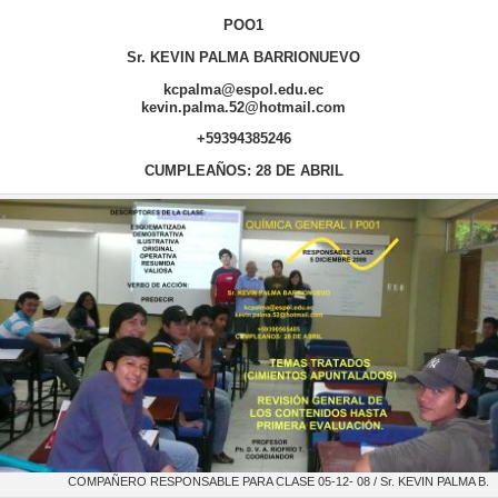
POO1
Sr. KEVIN PALMA BARRIONUEVO
kcpalma@espol.edu.ec
kevin.palma.52@hotmail.com
+59394385246
CUMPLEAÑOS: 28 DE ABRIL
COMPAÑERO RESPONSABLE PARA CLASE 05-12- 08 / Sr. KEVIN PALMA B.