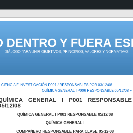
D DENTRO Y FUERA ES
DIÁLOGO PARA UNIR OBJETIVOS, PRINCIPIOS, VALORES Y NORMATIVAS
« CIENCIA E INVESTIGACIÓN P001 / RESPONSABLES POR 03/12/08
QUÍMICA GENERAL I P006 RESPONSABLE 05/12/08 »
QUÍMICA GENERAL I P001 RESPONSABLE
05/12/08
QUÍMICA GENERAL I P001 RESPONSABLE 05/12/08
QUÍMICA GENERAL I
COMPAÑERO RESPONSABLE PARA CLASE 05-12-08