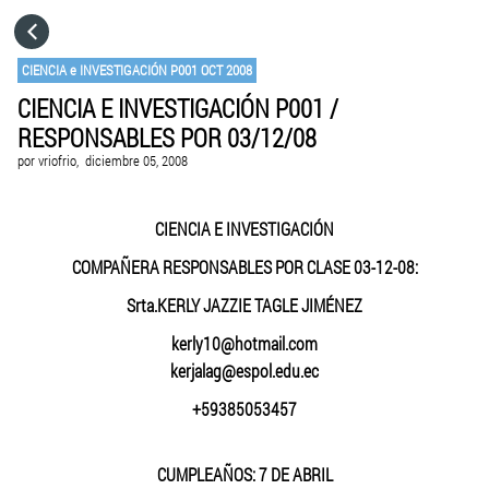
HOME
CIENCIA e INVESTIGACIÓN P001 OCT 2008
CIENCIA E INVESTIGACIÓN P001 /
CATEGORÍAS
RESPONSABLES POR 03/12/08
por
vriofrio,
diciembre 05, 2008
IR A
CIENCIA E INVESTIGACIÓN
VISITA EL SITIO WEB
COMPAÑERA RESPONSABLES POR CLASE 03-12-08:
Srta.KERLY JAZZIE TAGLE JIMÉNEZ
kerly10@hotmail.com
kerjalag@espol.edu.ec
+59385053457
CUMPLEAÑOS: 7 DE ABRIL