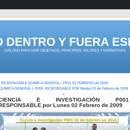
D DENTRO Y FUERA ES
DIÁLOGO PARA UNIR OBJETIVOS, PRINCIPIOS, VALORES Y NORMATIVAS
« RESPONSABLE QUÍMICA GENERAL I P001 02 FEBRERO de 2009
QUÍMICA GENERAL I, P006, RESPONSABLE POR Martes 03 de Febrero de 2009
»
CIENCIA E INVESTIGACIÓN P001
RESPONSABLE por Lunes 02 Febrero de 2009