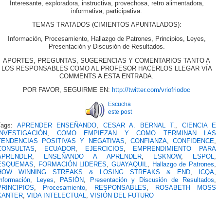
Interesante, exploradora, instructiva, provechosa, retro alimentadora,
informativa, participativa.
TEMAS TRATADOS (CIMIENTOS APUNTALADOS):
Información, Procesamiento, Hallazgo de Patrones, Principios, Leyes,
Presentación y Discusión de Resultados.
APORTES, PREGUNTAS, SUGERENCIAS Y COMENTARIOS TANTO A
LOS RESPONSABLES COMO AL PROFESOR HACERLOS LLEGAR VÍA
COMMENTS A ESTA ENTRADA.
POR FAVOR, SEGUIRME EN:
http://twitter.com/vriofriodoc
Escucha
este post
Tags:
APRENDER ENSEÑANDO
,
CESAR A. BERNAL T.
,
CIENCIA E
INVESTIGACIÓN
,
COMO EMPIEZAN Y COMO TERMINAN LAS
TENDENCIAS POSITIVAS Y NEGATIVAS
,
CONFIANZA
,
CONFIDENCE
,
CONSULTAS
,
ECUADOR
,
EJERCICIOS
,
EMPRENDIMIENTO PARA
APRENDER
,
ENSEÑANDO A APRENDER
,
ESKNOW
,
ESPOL
,
ESQUEMAS
,
FORMACIÓN LIDERES
,
GUAYAQUIL
,
Hallazgo de Patrones
,
HOW WINNING STREAKS & LOSING STREAKS & END
,
ICQA
,
Información
,
Leyes
,
PASIÓN
,
Presentación y Discusión de Resultados
,
PRINCIPIOS
,
Procesamiento
,
RESPONSABLES
,
ROSABETH MOSS
KANTER
,
VIDA INTELECTUAL
,
VISIÓN DEL FUTURO