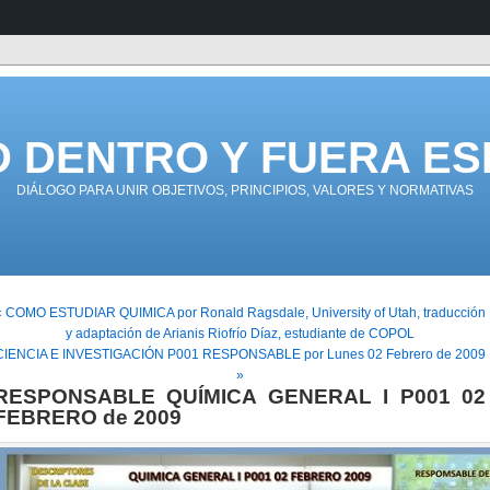
D DENTRO Y FUERA ES
DIÁLOGO PARA UNIR OBJETIVOS, PRINCIPIOS, VALORES Y NORMATIVAS
« COMO ESTUDIAR QUIMICA por Ronald Ragsdale, University of Utah, traducción
y adaptación de Arianis Riofrío Díaz, estudiante de COPOL
CIENCIA E INVESTIGACIÓN P001 RESPONSABLE por Lunes 02 Febrero de 2009
»
RESPONSABLE QUÍMICA GENERAL I P001 02
FEBRERO de 2009