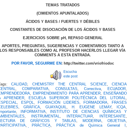
TEMAS TRATADOS
(CIMIENTOS APUNTALADOS)
ÁCIDOS Y BASES / FUERTES Y DÉBILES
CONSTANTES DE DISOCIACIÓN DE LOS ÁCIDOS Y BASES
EJERCICIOS SOBRE pH, REPASO GENERAL
APORTES, PREGUNTAS, SUGERENCIAS Y COMENTARIOS TANTO A
LOS RESPONSABLES COMO AL PROFESOR HACERLOS LLEGAR VÍA
COMMENTS A ESTA ENTRADA.
POR FAVOR, SEGUIRME EN
: http://twitter.com/vriofriodoc
Escucha
este post
Tags:
CALIDAD
,
CHEMISTRY THE CENTRAL SCIENCE
,
CIENCIA
CENTRAL
,
COMPARATIVA
,
CONSULTAS
,
Correctiva
,
ECUADOR
,
EMPRENDEDORA
,
EMPRENDIMIENTO PARA APRENDER
,
ENSEÑANDO
A APRENDER
,
ESCUELA SUPERIOR POLITÉCNICA DEL LITORAL
,
ESPECIAL
,
ESPOL
,
FORMACIÓN LIDERES
,
FORMADORA
,
FRASES
CELEBRES
,
GRÁFICA
,
GUAYAQUIL
,
H. EUGENE LEMAY
,
ICQA
,
Importante
,
INFORMATIVA
,
INSTITUTO DE CIENCIAS QUÍMICAS Y
AMBIENTALES
,
INSTRUMENTAL
,
INTERACTUAR
,
INTERESANTE
,
LECTURA DE GRÁFICOS Y TABLAS
,
MODERNA
,
OBJETIVA
,
PARTICIPATIVA
,
PRÁCTICA
,
PRÁCTICA de Química General I
,