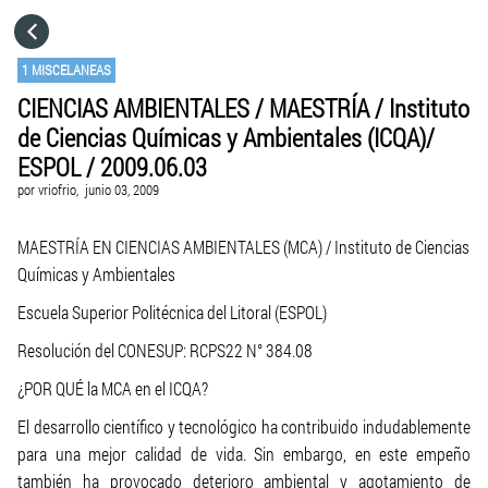
HOME
1 MISCELANEAS
CIENCIAS AMBIENTALES / MAESTRÍA / Instituto
CATEGORÍAS
de Ciencias Químicas y Ambientales (ICQA)/
ESPOL / 2009.06.03
IR A
por
vriofrio,
junio 03, 2009
MAESTRÍA EN CIENCIAS AMBIENTALES (MCA) / Instituto de Ciencias
VISITA EL SITIO WEB
Químicas y Ambientales
Escuela Superior Politécnica del Litoral (ESPOL)
Resolución del CONESUP: RCPS22 N° 384.08
¿POR QUÉ la MCA en el ICQA?
El desarrollo científico y tecnológico ha contribuido indudablemente
para una mejor calidad de vida. Sin embargo, en este empeño
también ha provocado deterioro ambiental y agotamiento de