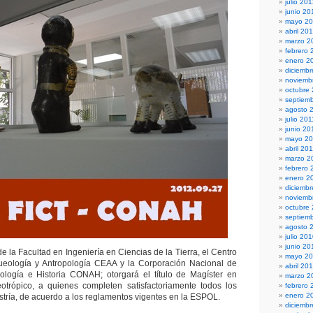
julio 20
junio 20
mayo 2
abril 20
marzo 2
febrero 
enero 2
diciembr
noviemb
octubre
septiem
agosto 
julio 201
junio 20
mayo 20
abril 20
marzo 2
febrero 
enero 2
diciemb
noviemb
octubre
septiem
agosto 
julio 20
junio 20
 la Facultad en Ingeniería en Ciencias de la Tierra, el Centro
mayo 2
ueología y Antropología CEAA y la Corporación Nacional de
abril 20
pología e Historia CONAH; otorgará el título de Magíster en
marzo 2
otrópico, a quienes completen satisfactoriamente todos los
febrero 
enero 2
stría, de acuerdo a los reglamentos vigentes en la ESPOL.
diciemb