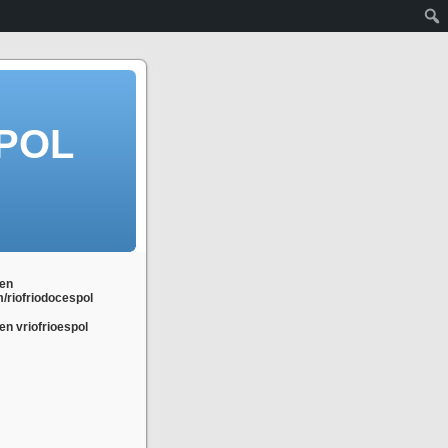
POL
en
m/riofriodocespol
n vriofrioespol