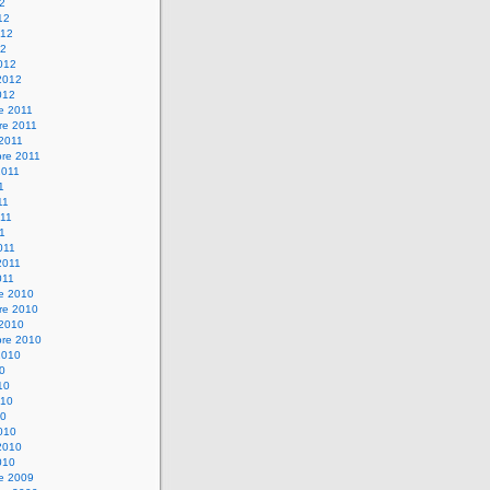
12
12
012
12
012
2012
012
e 2011
re 2011
 2011
bre 2011
2011
1
11
11
11
011
2011
011
re 2010
re 2010
 2010
bre 2010
2010
10
10
010
10
010
2010
010
re 2009