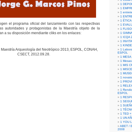
1 DEPO
1 EMPR
1 entret
1 ENTR
1 ÉTICA 
gen el programa oficial del lanzamiento con las respectivas
1 EVAL
las autoridades y protagonistas de la Maestría objeto de la
1 FLISO
n a su disposición mendiante cliks en los enlaces:
1 GIMN
1 ICQA 
1 INVIT
1 KIND
Maestría Arqueología del Neotrópico 2013, ESPOL, CONAH,
1 Labora
ESPOL
CSECT, 2012.09.28.
1 MESA
1 Mesas
1 MIS 
1 MISC
1 MUSE
1 novato
1 PROV
1 RELE
1 Rendic
ESPOL
1 RESP
1 SEGU
1 SUEÑ
1 TÉCN
1 TED +
1 UN A
1 YOU 
ABET / 
2008