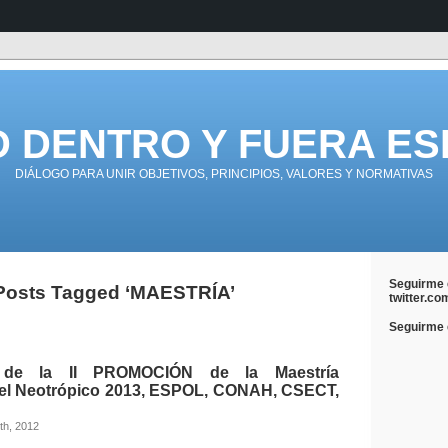
D DENTRO Y FUERA ES
DIÁLOGO PARA UNIR OBJETIVOS, PRINCIPIOS, VALORES Y NORMATIVAS
Seguirme 
Posts Tagged ‘MAESTRÍA’
twitter.co
Seguirme e
 de la II PROMOCIÓN de la Maestría
el Neotrópico 2013, ESPOL, CONAH, CSECT,
th, 2012