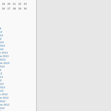
19
20
21
22
23
26
27
28
29
30
14
14
014
14
014
2014
014
re 2013
re 2013
 2013
bre 2013
2013
13
13
013
13
013
2013
013
re 2012
re 2012
 2012
bre 2012
2012