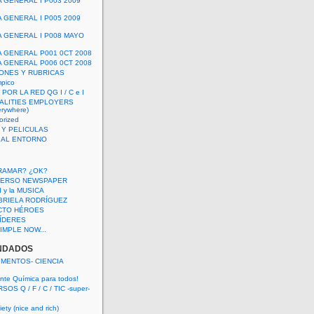
A GENERAL I P003 2009
A GENERAL I P005 2009
A GENERAL I P008 MAYO
A GENERAL P001 0CT 2008
A GENERAL P006 0CT 2008
ONES Y RUBRICAS
mpico
POR LA RED QG I / C e I
ALITIES EMPLOYERS
rywhere)
orized
 Y PELICULAS
S AL ENTORNO
RAMAR? ¿OK?
VERSO NEWSPAPER
 I y la MUSICA
BRIELA RODRÍGUEZ
CTO HÉROES
 LÍDERES
IMPLE NOW...
NDADOS
IMENTOS- CIENCIA
nte Química para todos!
OS Q / F / C / TIC -super-
ety (nice and rich)