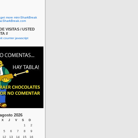
o get more mini-SharkBreak
w.SharkBreak.com
E VISITAS / USTED
ITA #
agosto 2026
X
J
V
S
D
1
2
5
6
7
8
9
12
13
14
15
16