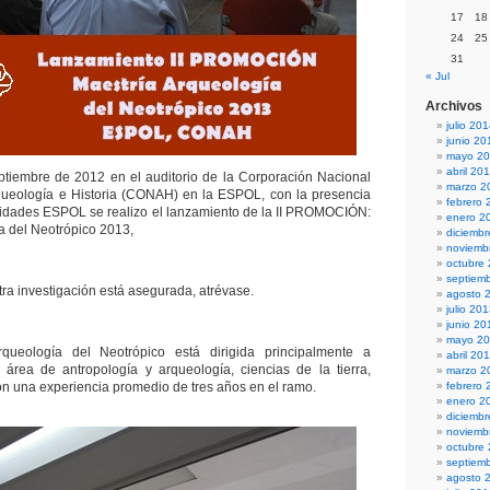
17
18
24
25
31
« Jul
Archivos
julio 20
junio 20
mayo 2
abril 20
ptiembre de 2012 en el auditorio de la Corporación Nacional
marzo 2
rqueología e Historia (CONAH) en la ESPOL, con la presencia
febrero 
ridades ESPOL se realizo el lanzamiento de la II PROMOCIÓN:
enero 2
a del Neotrópico 2013,
diciemb
noviemb
octubre
septiem
a investigación está asegurada, atrévase.
agosto 
julio 20
junio 20
mayo 2
queología del Neotrópico está dirigida principalmente a
abril 20
 área de antropología y arqueología, ciencias de la tierra,
marzo 2
on una experiencia promedio de tres años en el ramo.
febrero 
enero 2
diciemb
noviemb
octubre
septiem
agosto 