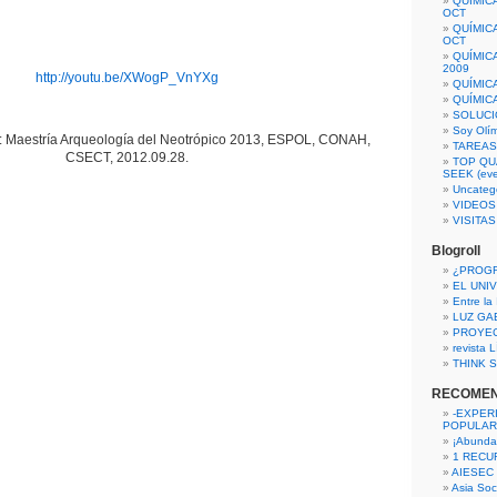
QUÍMIC
OCT
QUÍMIC
OCT
QUÍMIC
2009
http://youtu.be/XWogP_VnYXg
QUÍMIC
QUÍMIC
SOLUCI
Soy Olí
Maestría Arqueología del Neotrópico 2013, ESPOL, CONAH,
TAREAS 
CSECT, 2012.09.28.
TOP QU
SEEK (eve
Uncateg
VIDEOS
VISITA
Blogroll
¿PROG
EL UNI
Entre la
LUZ GA
PROYE
revista
THINK S
RECOME
-EXPER
POPULAR
¡Abunda
1 RECURS
AIESEC
Asia Soci