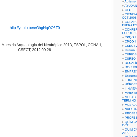
Autismo 
AYUDAN
CEC
CIENCIA
OCT 2008
COLAB
FUERA E
http://youtu.be/eGhgNqOO6T0
CONFER
ESPOL /
CPQG I 
CPQG I
Maestría Arqueología del Neotrópico 2013, ESPOL, CONAH,
CSECT 2
CSECT, 2012.09.28.
Cultura D
CURIOS
CURSO P
DESAFÍ
DOCUME
EMPREN
Encuent
FOMENT
HÉROES
I INVIT
Medio A
MESAS 
TÉRMINO
MÚSICA
NUEST
PROFES
PROFES
QUÍMIC
OCT
QUÍMIC
2009