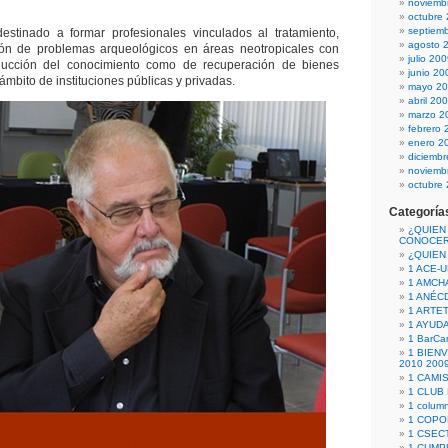
noviemb
octubre
septiem
estinado a formar profesionales vinculados al tratamiento,
agosto 
ción de problemas arqueológicos en áreas neotropicales con
julio 20
ducción del conocimiento como de recuperación de bienes
junio 20
 ámbito de instituciones públicas y privadas.
mayo 2
abril 20
marzo 2
febrero 
enero 2
diciemb
noviemb
octubre
Categoría
¿QUIEN
CONOCE
¿QUIEN
1 ACE-
1 AMCH
1 ANÉC
1 ARTE
1 AYUD
1 BarCa
1 BIEN
2010 200
1 CAMI
1 CLUB
1 column
1 COPO
1 CSECT
1 CUM