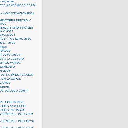
+ Asperger
TES ACADÉMICOS ESPOL
 e INVESTIGACIÓN P001
ORADORES DENTRO Y
SPOL
ENCIAS MAGISTRALES
 ECUADOR
G#3 2009 I
 P21 Y P71 MAYO 2010
011 - 2008
igital
IDADES
ILOTO 2010 ii
OS A LA LECTURA
NTOS VARIOS
DIMIENTO
ro 2008
O A LA INVESTIGACIÓN
 EN LA ESPOL
ACIONES
mbiente
DE DIÁLOGO 2008 II
RAS SOBERANAS
ORES de la ESPOL
ORES INVITADOS
A GENERAL I P001 2009
A GENERAL I P001 MAYO