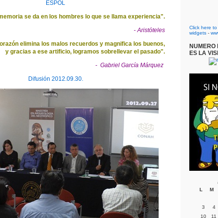
ESPOL
 memoria se da en los hombres lo que se llama experiencia".
Click here t
-
Aristóteles
widgets
-
ww
orazón elimina los malos recuerdos y magnifica los buenos,
NUMERO D
y gracias a ese artificio, logramos sobrellevar el pasado".
ES LA VIS
-
Gabriel
García Márquez
Difusión 2012.09.30.
L
M
3
4
10
11