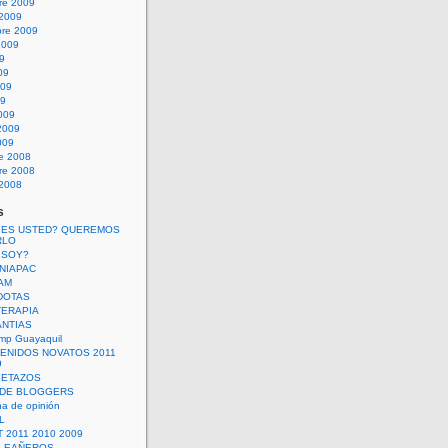
re 2009
 2009
bre 2009
2009
09
09
009
09
009
2009
009
re 2008
re 2008
 2008
s
 ES USTED? QUEREMOS
RLO
 SOY?
UNIAPAC
AM
DOTAS
TERAPIA
ANTIAS
mp Guayaquil
VENIDOS NOVATOS 2011
9
SETAZOS
 DE BLOGGERS
a de opinión
L
 2011 2010 2009
PLEAÑEROS