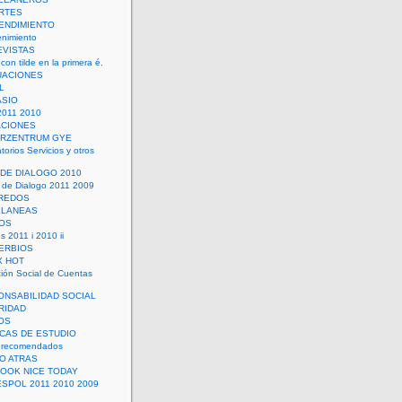
RTES
ENDIMIENTO
enimiento
EVISTAS
con tilde en la primera é.
UACIONES
L
ASIO
2011 2010
ACIONES
ERZENTRUM GYE
torios Servicios y otros
 DE DIALOGO 2010
 de Dialogo 2011 2009
CREDOS
ELANEAS
OS
s 2011 i 2010 ii
ERBIOS
X HOT
ión Social de Cuentas
ONSABILIDAD SOCIAL
RIDAD
OS
ICAS DE ESTUDIO
 recomendados
ÑO ATRAS
LOOK NICE TODAY
ESPOL 2011 2010 2009