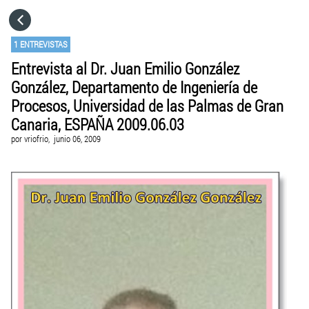
HOME
1 ENTREVISTAS
Entrevista al Dr. Juan Emilio González
CATEGORÍAS
González, Departamento de Ingeniería de
Procesos, Universidad de las Palmas de Gran
IR A
Canaria, ESPAÑA 2009.06.03
por
vriofrio,
junio 06, 2009
VISITA EL SITIO WEB