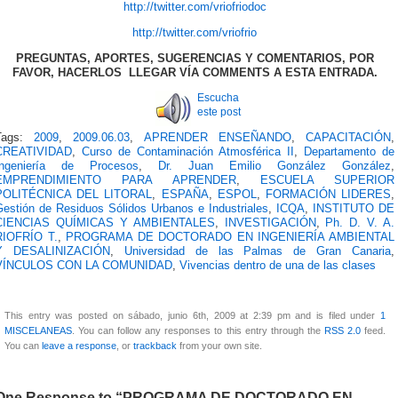
http://twitter.com/vriofriodoc
http://twitter.com/vriofrio
PREGUNTAS, APORTES, SUGERENCIAS Y COMENTARIOS, POR
FAVOR, HACERLOS LLEGAR VÍA COMMENTS A ESTA ENTRADA.
Escucha
este post
Tags:
2009
,
2009.06.03
,
APRENDER ENSEÑANDO
,
CAPACITACIÓN
,
CREATIVIDAD
,
Curso de Contaminación Atmosférica II
,
Departamento de
Ingeniería de Procesos
,
Dr. Juan Emilio González González
,
EMPRENDIMIENTO PARA APRENDER
,
ESCUELA SUPERIOR
POLITÉCNICA DEL LITORAL
,
ESPAÑA
,
ESPOL
,
FORMACIÓN LIDERES
,
Gestión de Residuos Sólidos Urbanos e Industriales
,
ICQA
,
INSTITUTO DE
CIENCIAS QUÍMICAS Y AMBIENTALES
,
INVESTIGACIÓN
,
Ph. D. V. A.
RIOFRÍO T.
,
PROGRAMA DE DOCTORADO EN INGENIERÍA AMBIENTAL
Y DESALINIZACIÓN
,
Universidad de las Palmas de Gran Canaria
,
VÍNCULOS CON LA COMUNIDAD
,
Vivencias dentro de una de las clases
This entry was posted on sábado, junio 6th, 2009 at 2:39 pm and is filed under
1
MISCELANEAS
. You can follow any responses to this entry through the
RSS 2.0
feed.
You can
leave a response
, or
trackback
from your own site.
One Response to “PROGRAMA DE DOCTORADO EN