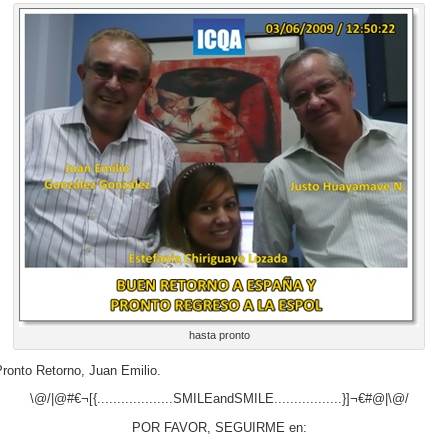
hasta pronto
ronto Retorno, Juan Emilio.
\@/|@#€¬[{...................SMILEandSMILE.................}]¬€#@|\@/
POR FAVOR, SEGUIRME en: