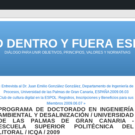
D DENTRO Y FUERA ES
DIÁLOGO PARA UNIR OBJETIVOS, PRINCIPIOS, VALORES Y NORMATIVAS
« Entrevista al Dr. Juan Emilio González González, Departamento de Ingeniería de
Procesos, Universidad de las Palmas de Gran Canaria, ESPAÑA 2009.06.03
Club de cultura digital en la ESPOL: Registros, Inscripciones y Beneficios para sus
Miembros 2009.06.07 »
PROGRAMA DE DOCTORADO EN INGENIERÍA
AMBIENTAL Y DESALINIZACIÓN / UNIVERSIDAD
DE LAS PALMAS DE GRAN CANARIA -
ESCUELA SUPERIOR POLITÉCNICA DEL
LITORAL / ICQA / 2009