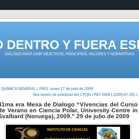
D DENTRO Y FUERA ES
DIÁLOGO PARA UNIR OBJETIVOS, PRINCIPIOS, VALORES Y NORMATIVAS
 QUÍMICA GENERAL I, P001, lunes 27 de julio de 2009
9na sesión de prácticas del CPQG I P#3 2009 I (2009.07.28) »
41ma era Mesa de Dialogo “Vivencias del Curso
de Verano en Ciencia Polar, University Centre in
Svalbard (Noruega), 2009.” 29 de julio de 2009