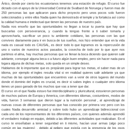
Ártico, donde por cierto los ecuatorianos tenemos una estación de refugio. El curso fue
dictado con el apoyo de la Universidad Central de Svalbard de Noruega y fueron mas de
250 personas las que aplicaron para dicho proyecto pero unos pocos solo fueron
seleccionados y entre ellos Nadia quien ha demostrado el temple y la fortaleza así como
la calidad humana e intelectual que tienen las personas de nuestro país.
Nadia nos enseño que las oportunidades no llegan a tocar tu puerta que hay que
buscarlas con perseverancia, y cuando la tengas frente a ti saber tomarla y
aprovecharla, sacrificar un poco tu ambiente cotidiano, las personas con las que
convives diariamente para ir en busca de tus sueños, nos hizo entender que en la vida
nada es casual todo es CAUSAL, es decir todo lo que logramos es la repercusión de
uno o varios de nuestros actos pasados, la cosecha de todo por lo que ayer nos
partimos el alma, hay muchas personas que se llenan la boca diciendo que quieren salir
adelante, conseguir alguna beca o a futuro algún buen empleo, pero sin hacer nada para
logara alguna de dichas metas, solo queda en un simple deseo.
Hablamos de lo importante que es prepárate para lograr tus metas, el saber mas de un
idioma, por ejemplo el ingles resulta vital si en realidad quieres salir adelante ya que
muchas de las oportunidades que encuentres van a venir de otros lugares del mundo
donde el dominio del ingles es crucial, es decir si sabes ingles o cualquier otro idioma
tienes un paso ganado de los muchos que vas a tener que dar.
El curso en el que Nadia estuvo fue interdisciplinario y pluricultural, estuvieron personas
de muchos países de Europa y America, con diferentes idiomas, costumbres, modos de
vida, fueron 3 semanas que dieron lugar a la nutrición personal , al aprendizaje de
nuevas cosas de diferentes personas que has conocido por primera vez pero con los
cuales Nadia desarrollo amistad y sobre todo hubo un aprendizaje bidireccional con
cada uno de los representantes de los diferentes países, con quienes además aprendió
el verdadero trabajo en equipo, debido a las diferentes actividades que realizaban. En el
curso te enseñaban a tener seguridad en ti mismo, hacían usar armas (algo poco
común en las mujeres) , debido al peligro que existía con la presencia de los osos