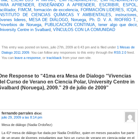
PARA APRENDER
,
ENSEÑANDO A APRENDER
,
ESCRIBIR
,
ESPOL
,
acilitador
,
FIMCM
,
formación de excelencia
,
FORMACIÓN LIDERES
,
ICQA
,
INSTITUTO DE CIENCIAS QUÍMICAS Y AMBIENTALES
,
instructores
,
óvenes lideres
,
MESA DE DIÁLOGO
,
Noruega
,
Ph. D. V. A. RIOFRÍO T.
,
Proverbios de Noruega
,
PUBLICACIÓN CONTINUA
,
tener algo que decir
,
niversity Centre in Svalbard
,
VÍNCULOS CON LA COMUNIDAD
This entry was posted on lunes, julio 27th, 2009 at 6:43 pm and is filed under
1 Mesas de
Dialogo 2011 2009
. You can follow any responses to this entry through the
RSS 2.0
feed.
You can
leave a response
, or
trackback
from your own site.
One Response to “41ma era Mesa de Dialogo “Vivencias
del Curso de Verano en Ciencia Polar, University Centre in
Svalbard (Noruega), 2009.” 29 de julio de 2009”
fernando parrales
dice:
julio 29, 2009 a las 8:14 pm
Mesa de diálogo (Nadia Ordoñez)
La 41ª mesa de diálogo fue dada por Nadia Ordóñez, quien en meses pasados fue parte
de un grupo de jóvenes estudiantes que hizo un curso de verano en ciencia polar en el