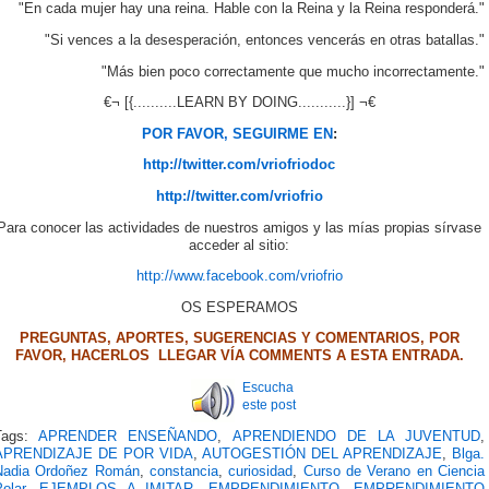
"En cada mujer hay una reina. Hable con la Reina y la Reina responderá."
"Si vences a la desesperación, entonces vencerás en otras batallas."
"Más bien poco correctamente que mucho incorrectamente."
€¬ [{..........LEARN BY DOING...........}] ¬€
POR FAVOR, SEGUIRME EN
:
http://twitter.com/vriofriodoc
http://twitter.com/vriofrio
Para conocer las actividades de nuestros amigos y las mías propias sírvase
acceder al sitio:
http://www.facebook.com/vriofrio
OS ESPERAMOS
PREGUNTAS, APORTES, SUGERENCIAS Y COMENTARIOS, POR
FAVOR, HACERLOS LLEGAR VÍA COMMENTS A ESTA ENTRADA.
Escucha
este post
Tags:
APRENDER ENSEÑANDO
,
APRENDIENDO DE LA JUVENTUD
,
APRENDIZAJE DE POR VIDA
,
AUTOGESTIÓN DEL APRENDIZAJE
,
Blga.
Nadia Ordoñez Román
,
constancia
,
curiosidad
,
Curso de Verano en Ciencia
olar
,
EJEMPLOS A IMITAR
,
EMPRENDIMIENTO
,
EMPRENDIMIENTO