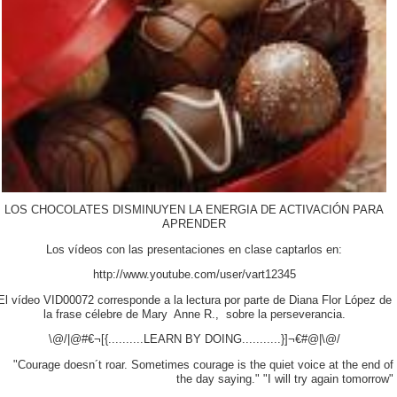
LOS CHOCOLATES DISMINUYEN LA ENERGIA DE ACTIVACIÓN PARA
APRENDER
Los vídeos con las presentaciones en clase captarlos en:
http://www.youtube.com/user/vart12345
El vídeo VID00072 corresponde a la lectura por parte de Diana Flor López de
la frase célebre de Mary Anne R., sobre la perseverancia.
\@/|@#€¬[{..........LEARN BY DOING...........}]¬€#@|\@/
"Courage doesn´t roar. Sometimes courage is the quiet voice at the end of
the day saying." "I will try again tomorrow"