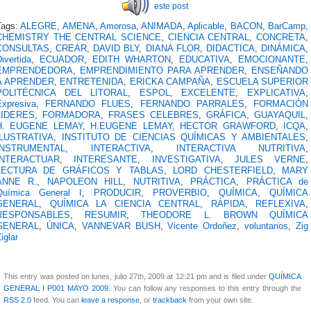
este post
Tags:
ALEGRE
,
AMENA
,
Amorosa
,
ANIMADA
,
Aplicable
,
BACON
,
BarCamp
,
CHEMISTRY THE CENTRAL SCIENCE
,
CIENCIA CENTRAL
,
CONCRETA
,
CONSULTAS
,
CREAR
,
DAVID BLY
,
DIANA FLOR
,
DIDACTICA
,
DINÁMICA
,
ivertida
,
ECUADOR
,
EDITH WHARTON
,
EDUCATIVA
,
EMOCIONANTE
,
EMPRENDEDORA
,
EMPRENDIMIENTO PARA APRENDER
,
ENSEÑANDO
A APRENDER
,
ENTRETENIDA
,
ERICKA CAMPAÑA
,
ESCUELA SUPERIOR
POLITÉCNICA DEL LITORAL
,
ESPOL
,
EXCELENTE
,
EXPLICATIVA
,
Expresiva
,
FERNANDO FLUES
,
FERNANDO PARRALES
,
FORMACIÓN
LIDERES
,
FORMADORA
,
FRASES CELEBRES
,
GRÁFICA
,
GUAYAQUIL
,
H. EUGENE LEMAY
,
H.EUGENE LEMAY
,
HECTOR GRAWFORD
,
ICQA
,
ILUSTRATIVA
,
INSTITUTO DE CIENCIAS QUÍMICAS Y AMBIENTALES
,
INSTRUMENTAL
,
INTERACTIVA
,
INTERACTIVA NUTRITIVA
,
INTERACTUAR
,
INTERESANTE
,
INVESTIGATIVA
,
JULES VERNE
,
LECTURA DE GRÁFICOS Y TABLAS
,
LORD CHESTERFIELD
,
MARY
ANNE R.
,
NAPOLEON HILL
,
NUTRITIVA
,
PRÁCTICA
,
PRÁCTICA de
Química General I
,
PRODUCIR
,
PROVERBIO
,
QUÍMICA
,
QUÍMICA
GENERAL
,
QUÍMICA LA CIENCIA CENTRAL
,
RÁPIDA
,
REFLEXIVA
,
RESPONSABLES
,
RESUMIR
,
THEODORE L. BROWN QUÍMICA
GENERAL
,
ÚNICA
,
VANNEVAR BUSH
,
Vicente Ordoñez
,
voluntarios
,
Zig
iglar
This entry was posted on lunes, julio 27th, 2009 at 12:21 pm and is filed under
QUÍMICA
GENERAL I P001 MAYO 2009
. You can follow any responses to this entry through the
RSS 2.0
feed. You can
leave a response
, or
trackback
from your own site.