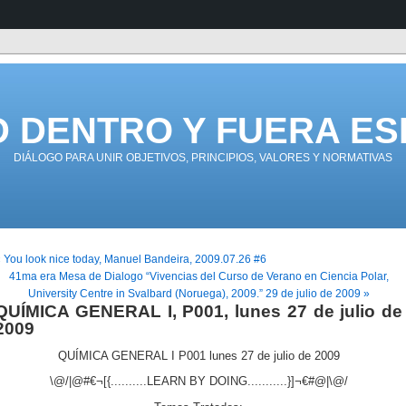
D DENTRO Y FUERA ES
DIÁLOGO PARA UNIR OBJETIVOS, PRINCIPIOS, VALORES Y NORMATIVAS
 You look nice today, Manuel Bandeira, 2009.07.26 #6
41ma era Mesa de Dialogo “Vivencias del Curso de Verano en Ciencia Polar,
University Centre in Svalbard (Noruega), 2009.” 29 de julio de 2009 »
QUÍMICA GENERAL I, P001, lunes 27 de julio de
2009
QUÍMICA GENERAL I P001 lunes 27 de julio de 2009
\@/|@#€¬[{..........LEARN BY DOING...........}]¬€#@|\@/