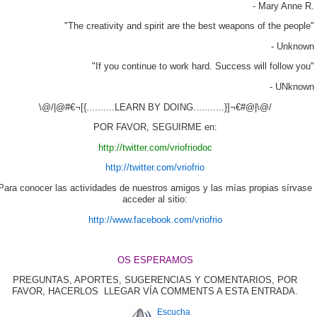
- Mary Anne R.
"The creativity and spirit are the best weapons of the people"
- Unknown
"If you continue to work hard. Success will follow you"
- UNknown
\@/|@#€¬[{..........LEARN BY DOING...........}]¬€#@|\@/
POR FAVOR, SEGUIRME en:
http://twitter.com/vriofriodoc
http://twitter.com/vriofrio
Para conocer las actividades de nuestros amigos y las mías propias sírvase
acceder al sitio:
http://www.facebook.com/vriofrio
OS ESPERAMOS
PREGUNTAS, APORTES, SUGERENCIAS Y COMENTARIOS, POR
FAVOR, HACERLOS LLEGAR VÍA COMMENTS A ESTA ENTRADA.
Escucha