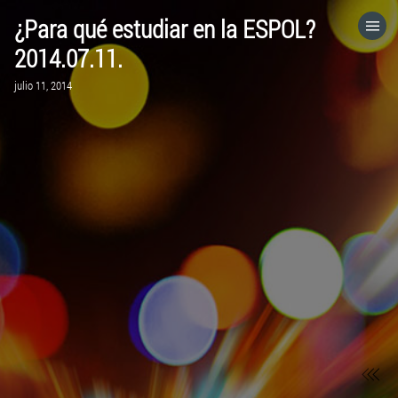
¿Para qué estudiar en la ESPOL?
HOME
2014.07.11.
julio 11, 2014
CATEGORÍAS
IR A
VISITA EL SITIO WEB