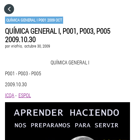
HOME
QUÍMICA GENERAL I P001 2009 OCT
QUÍMICA GENERAL I, P001, P003, P005
CATEGORÍAS
2009.10.30
por
vriofrio,
octubre 30, 2009
IR A
QUÍMICA GENERAL I
VISITA EL SITIO WEB
P001 - P003 - P005
2009.10.30
ICQA
-
ESPOL