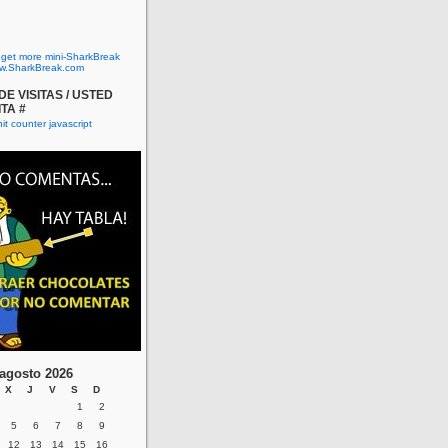
o get more mini-SharkBreak
w.SharkBreak.com
E VISITAS / USTED
ITA #
agosto 2026
X
J
V
S
D
1
2
5
6
7
8
9
12
13
14
15
16