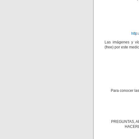
http
Las imágenes y víd
(free) por este medio
Para conocer las
PREGUNTAS, A
HACERL