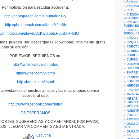
Autismo 
AYUDAN
Por motivación para estudiar acceder a:
CEC
CIENCIA
http://photopeach.com/album/duh1vy
OCT 2008
COLAB
http://photopeach.com/album/x9io8h
FUERA E
CONFER
://animoto.com/play/r5OxKwSj55jxRJ0BXRRsIQ
ESPOL /
CPQG I 
eos pueden ser descargadas (download) totalmente gratis
CPQG I
CSECT 2
 para su difusión:
Cultura D
CURIOS
POR FAVOR, SEGUIRNOS en:
CURSO P
DESAFÍ
http://twitter.com/vriofriodoc
DOCUME
EMPREN
http://twitter.com/vriofrio
Encuent
FOMENT
http://twitter.com/espol
HÉROES
I INVIT
 actividades de nuestros amigos y las mías propias sírvase
Medio A
acceder al sitio:
MESAS 
TÉRMINO
http://www.facebook.com/vriofrio
MÚSICA
NUEST
OS ESPERAMOS
PROFES
PROFES
PORTES, SUGERENCIAS Y COMENTARIOS, POR FAVOR,
QUÍMIC
OS LLEGAR VÍA COMMENTS A ESTA ENTRADA.
OCT
QUÍMIC
Escucha
2009