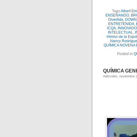
Tags:
Albert Ein
ENSEÑANDO
,
BR
Divertida
,
DOWN
ENTRETENIDA
,
ICQA
,
INNOVAD
INTELECTUAL
,
I
Himno de la Espo
Nancy Rodrígu
QUÍMICA NOVENA 
Posted in
Q
QUÍMICA GENER
miércoles, noviembre 