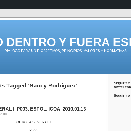
D DENTRO Y FUERA ES
DIÁLOGO PARA UNIR OBJETIVOS, PRINCIPIOS, VALORES Y NORMATIVAS
Seguirme 
ts Tagged ‘Nancy Rodríguez’
twitter.co
Seguirme e
AL I, P003, ESPOL, ICQA, 2010.01.13
 2010
QUÍMICA GENERAL I
P003