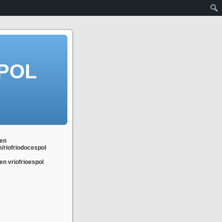
POL
en
m/riofriodocespol
n vriofrioespol