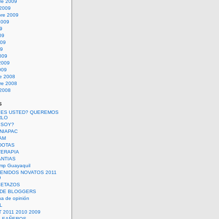
re 2009
 2009
bre 2009
2009
09
09
009
09
009
2009
009
re 2008
re 2008
 2008
s
 ES USTED? QUEREMOS
RLO
 SOY?
UNIAPAC
AM
DOTAS
TERAPIA
ANTIAS
mp Guayaquil
VENIDOS NOVATOS 2011
9
SETAZOS
 DE BLOGGERS
a de opinión
L
 2011 2010 2009
PLEAÑEROS