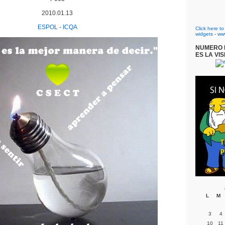
2010.01.13
ESPOL
-
ICQA
Click here t
widgets
-
ww
NUMERO D
ES LA VIS
L
M
3
4
10
11