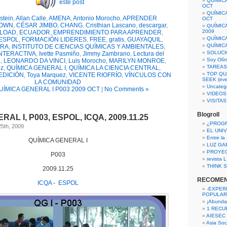
QUÍMIC
este post
OCT
QUÍMIC
stein
,
Allan Calle
,
AMENA
,
Antonio Morocho
,
APRENDER
OCT
OWN
,
CÉSAR JIMBO
,
CHANG
,
Cristhian Lascano
,
descargar
,
QUÍMIC
2009
LOAD
,
ECUADOR
,
EMPRENDIMIENTO PARA APRENDER
,
QUÍMIC
ESPOL
,
FORMACIÓN LIDERES
,
FREE
,
gratis
,
GUAYAQUIL
,
QUÍMIC
ORA
,
INSTITUTO DE CIENCIAS QUÍMICAS Y AMBIENTALES
,
SOLUCI
NTERACTIVA
,
Ivette Pasmiño
,
Jimmy Zambrano
,
Lectura del
Soy Olí
l
,
LEONARDO DA VINCI
,
Luis Morocho
,
MARILYN MONROE
,
TAREAS 
ez
,
QUÍMICA GENERAL I
,
QUÍMICA LA CIENCIA CENTRAL
,
TOP QU
EDICIÓN
,
Toya Marquez
,
VICENTE RIOFRÍO
,
VÍNCULOS CON
SEEK (eve
LA COMUNIDAD
Uncateg
UÍMICA GENERAL I P003 2009 OCT
|
No Comments »
VIDEOS
VISITA
Blogroll
AL I, P003, ESPOL, ICQA, 2009.11.25
¿PROG
25th, 2009
EL UNI
Entre la
QUÍMICA GENERAL I
LUZ GA
PROYE
P003
revista
THINK S
2009.11.25
RECOME
ICQA
-
ESPOL
-EXPER
POPULAR
¡Abunda
1 RECURS
AIESEC
Asia Soci