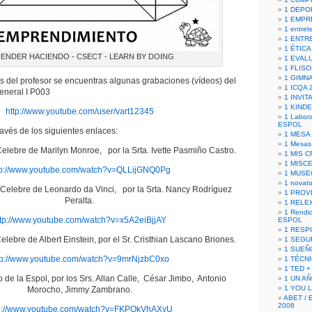
1 DEPO
1 EMPR
1 entret
1 ENTR
1 ÉTICA 
ENDER HACIENDO - CSECT - LEARN BY DOING
1 EVAL
1 FLISO
1 GIMN
os del profesor se encuentras algunas grabaciones (vídeos) del
1 ICQA 
eneral I P003
1 INVIT
1 KIND
http://www.youtube.com/user/vart12345
1 Labora
ESPOL
avés de los siguientes enlaces:
1 MESA
1 Mesas
Celebre de Marilyn Monroe, por la Srta. Ivette Pasmiño Castro.
1 MIS 
1 MISC
tp://www.youtube.com/watch?v=QLLijGNQ0Pg
1 MUSE
1 novato
e Celebre de Leonardo da Vinci, por la Srta. Nancy Rodríguez
1 PROV
Peralta.
1 RELE
1 Rendic
ttp://www.youtube.com/watch?v=x5A2eiBjjAY
ESPOL
1 RESP
Celebre de Albert Einstein, por el Sr. Cristhian Lascano Briones.
1 SEGU
1 SUEÑ
tp://www.youtube.com/watch?v=9mrNjzbC0xo
1 TÉCN
1 TED +
 de la Espol, por los Srs. Allan Calle, César Jimbo, Antonio
1 UN A
1 YOU 
Morocho, Jimmy Zambrano.
ABET / 
2008
p://www.youtube.com/watch?v=FKPQkVhAXyU