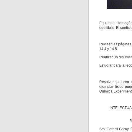
Equilibrio Homogén
equilibrio, El coefic
Revisar las páginas 
14.4 y 14.5.
Realizar un resumen 
Estudiar para la lec
Resolver la tarea
ejemplar físico pue
Química Experimenta
INTELECTUAL
R
Srs. Gerard Garay, 