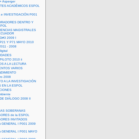
+ Asperger
TES ACADÉMICOS ESPOL
 e INVESTIGACIÓN P001
ORADORES DENTRO Y
SPOL
ENCIAS MAGISTRALES
 ECUADOR
G#3 2009 I
 P21 Y P71 MAYO 2010
011 - 2008
igital
IDADES
ILOTO 2010 ii
OS A LA LECTURA
NTOS VARIOS
DIMIENTO
ro 2008
O A LA INVESTIGACIÓN
 EN LA ESPOL
ACIONES
mbiente
DE DIÁLOGO 2008 II
RAS SOBERANAS
ORES de la ESPOL
ORES INVITADOS
A GENERAL I P001 2009
A GENERAL I P001 MAYO