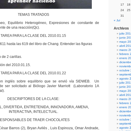
17
18
24
25
TEMAS TRATADOS
31
« Jul
eo, Equilibrio Heterogéneo, Expresiones de constante de
iente de una reacción(Qc).
Archivos
julio 20
TAREA PARA LA CLASE DEL 2010.01.15
junio 20
mayo 2
611 hasta las 619 del libro de Chang. Entender las figuras
abril 20
marzo 2
febrero 
de 2 carillas.
enero 2
diciemb
ción del 2010.01.15.
noviemb
octubre
TAREA PARA LA CLASE DEL 2010.01.22
septiem
agosto 
 en inglés sobre equilibrio que se envió vía SIDWEB. Un
julio 20
de ser solicitado al Biólogo Javier Marriott (Laboratorio 1A
junio 20
l).
mayo 2
abril 20
DESCRIPTORES DE LA CLASE:
marzo 2
febrero 
, DIVERTIDA, ENTRETENIDA, INNOVADORA, AMENA,
enero 2
INTERACTIVA, INTELECTUAL.
diciemb
noviemb
ESPONSABLES DE TRAER CHOCOLATES
octubre
septiem
César Barros (2), Bryan Avilés , Luis Espinoza, Omar Andrade,
agosto 