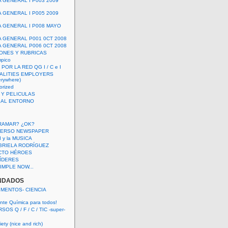
A GENERAL I P003 2009
A GENERAL I P005 2009
A GENERAL I P008 MAYO
A GENERAL P001 0CT 2008
A GENERAL P006 0CT 2008
ONES Y RUBRICAS
mpico
POR LA RED QG I / C e I
ALITIES EMPLOYERS
rywhere)
orized
 Y PELICULAS
S AL ENTORNO
RAMAR? ¿OK?
VERSO NEWSPAPER
 I y la MUSICA
BRIELA RODRÍGUEZ
CTO HÉROES
 LÍDERES
IMPLE NOW...
NDADOS
IMENTOS- CIENCIA
nte Química para todos!
OS Q / F / C / TIC -super-
ety (nice and rich)