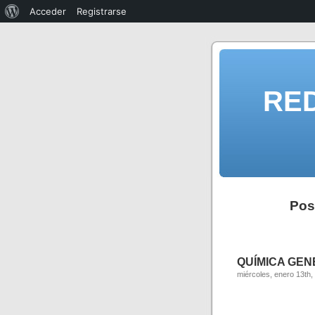
Acceder
Registrarse
RE
Pos
QUÍMICA GENER
miércoles, enero 13th,