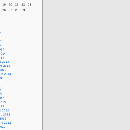
19
20
21
22
23
26
27
28
29
30
14
14
014
14
014
2014
014
re 2013
re 2013
 2013
bre 2013
2013
13
13
013
13
013
2013
013
re 2012
re 2012
 2012
bre 2012
2012