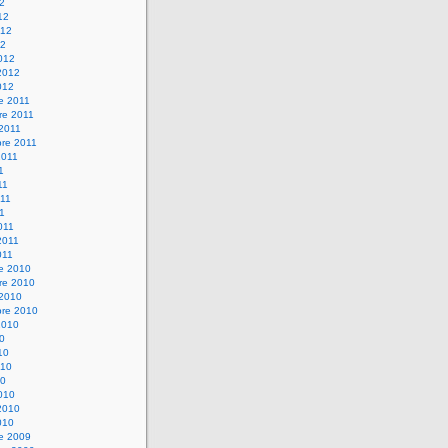
12
12
012
12
012
2012
012
e 2011
re 2011
 2011
bre 2011
2011
1
11
11
11
011
2011
011
re 2010
re 2010
 2010
bre 2010
2010
10
10
010
10
010
2010
010
re 2009