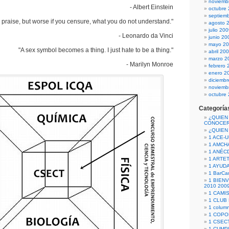
noviemb
- Albert Einstein
octubre
septiem
ou praise, but worse if you censure, what you do not understand."
agosto 
julio 20
- Leonardo da Vinci
junio 20
mayo 2
"A sex symbol becomes a thing. I just hate to be a thing."
abril 20
marzo 2
- Marilyn Monroe
febrero 
enero 2
diciemb
noviemb
octubre
Categoría
¿QUIEN
CONOCE
¿QUIEN
1 ACE-
1 AMCH
1 ANÉC
1 ARTE
1 AYUD
1 BarCa
1 BIEN
2010 200
1 CAMI
1 CLUB
1 column
1 COPO
1 CSECT
1 CUM