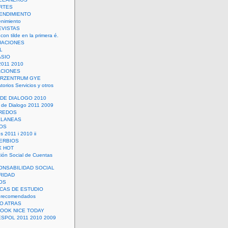
RTES
ENDIMIENTO
enimiento
EVISTAS
con tilde en la primera é.
UACIONES
L
ASIO
2011 2010
ACIONES
ERZENTRUM GYE
torios Servicios y otros
 DE DIALOGO 2010
 de Dialogo 2011 2009
CREDOS
ELANEAS
OS
s 2011 i 2010 ii
ERBIOS
X HOT
ión Social de Cuentas
ONSABILIDAD SOCIAL
RIDAD
OS
ICAS DE ESTUDIO
 recomendados
ÑO ATRAS
LOOK NICE TODAY
ESPOL 2011 2010 2009