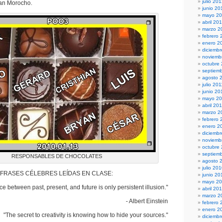
julio 20
ian Morocho.
junio 20
mayo 2
abril 20
marzo 2
febrero 
enero 2
diciembr
noviemb
octubre
septiem
agosto 
julio 201
junio 20
mayo 20
abril 20
marzo 2
febrero 
enero 2
diciemb
noviemb
octubre
septiem
RESPONSABLES DE CHOCOLATES
agosto 
julio 20
FRASES CÉLEBRES LEÍDAS EN CLASE:
junio 20
mayo 2
ce between past, present, and future is only persistent illusion."
abril 20
marzo 2
- Albert Einstein
febrero 
enero 2
"The secret to creativity is knowing how to hide your sources."
diciemb