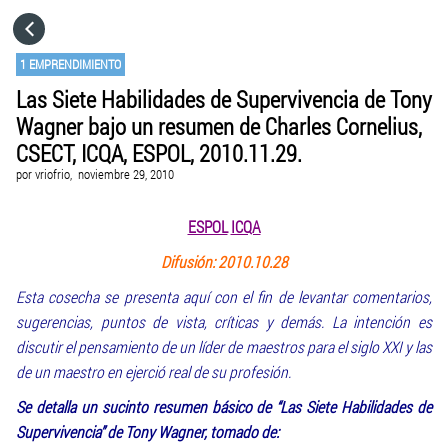
HOME
1 EMPRENDIMIENTO
Las Siete Habilidades de Supervivencia de Tony
CATEGORÍAS
Wagner bajo un resumen de Charles Cornelius,
CSECT, ICQA, ESPOL, 2010.11.29.
IR A
por
vriofrio,
noviembre 29, 2010
ESPOL
ICQA
VISITA EL SITIO WEB
Difusión: 2010.10.28
Esta cosecha se presenta aquí con el fin de levantar comentarios,
sugerencias, puntos de vista, críticas y demás. La intención es
discutir el pensamiento de un líder de maestros para el siglo XXI y las
de un maestro en ejerció real de su profesión.
Se detalla un sucinto resumen básico de “Las Siete Habilidades de
Supervivencia” de Tony Wagner, tomado de: