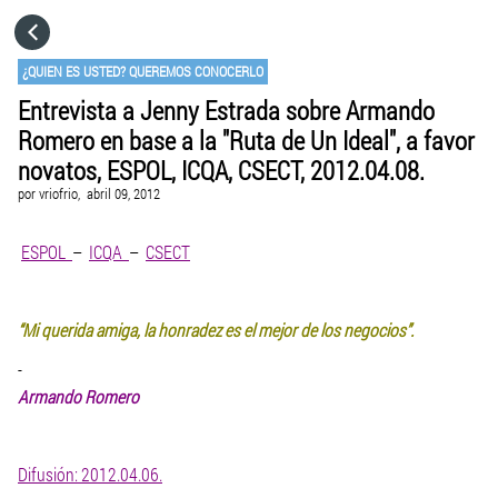
HOME
¿QUIEN ES USTED? QUEREMOS CONOCERLO
Entrevista a Jenny Estrada sobre Armando
CATEGORÍAS
Romero en base a la "Ruta de Un Ideal", a favor
novatos, ESPOL, ICQA, CSECT, 2012.04.08.
IR A
por
vriofrio,
abril 09, 2012
ESPOL
–
ICQA
–
CSECT
VISITA EL SITIO WEB
“Mi querida amiga, la honradez es el mejor de los negocios”.
-
Armando Romero
Difusión: 2012.04.06.