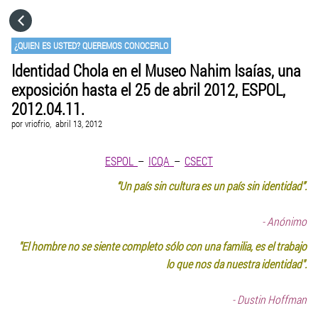
HOME
¿QUIEN ES USTED? QUEREMOS CONOCERLO
Identidad Chola en el Museo Nahim Isaías, una
CATEGORÍAS
exposición hasta el 25 de abril 2012, ESPOL,
2012.04.11.
IR A
por
vriofrio,
abril 13, 2012
ESPOL
–
ICQA
–
CSECT
VISITA EL SITIO WEB
“Un país sin cultura es un país sin identidad”.
- Anónimo
"El hombre no se siente completo sólo con una familia, es el trabajo
lo que nos da nuestra identidad".
- Dustin Hoffman