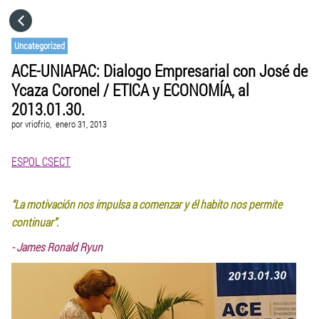
HOME
Uncategorized
ACE-UNIAPAC: Dialogo Empresarial con José de
CATEGORÍAS
Ycaza Coronel / ETICA y ECONOMÍA, al
2013.01.30.
IR A
por
vriofrio,
enero 31, 2013
ESPOL CSECT
VISITA EL SITIO WEB
“La motivación nos impulsa a comenzar y él habito nos permite
continuar”.
- James Ronald Ryun