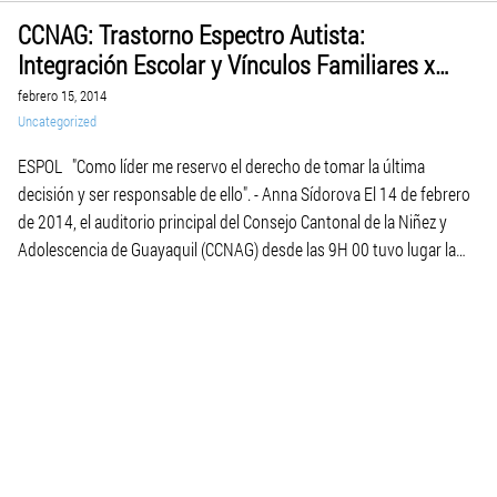
CCNAG: Trastorno Espectro Autista:
Integración Escolar y Vínculos Familiares x
Vanessa Huayamave , al 2014.02.14.
febrero 15, 2014
Uncategorized
ESPOL "Como líder me reservo el derecho de tomar la última
decisión y ser responsable de ello". - Anna Sídorova El 14 de febrero
de 2014, el auditorio principal del Consejo Cantonal de la Niñez y
Adolescencia de Guayaquil (CCNAG) desde las 9H 00 tuvo lugar la
capacitación sobre Trastorno Espectro Autista: Integración Escolar
[…]