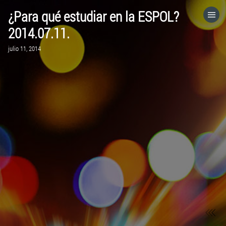
¿Para qué estudiar en la ESPOL?
HOME
2014.07.11.
julio 11, 2014
CATEGORÍAS
IR A
VISITA EL SITIO WEB