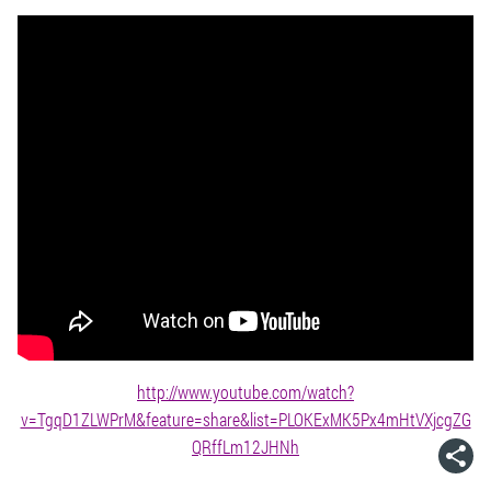
http://www.youtube.com/watch?
v=TgqD1ZLWPrM&feature=share&list=PLOKExMK5Px4mHtVXjcgZG
QRffLm12JHNh