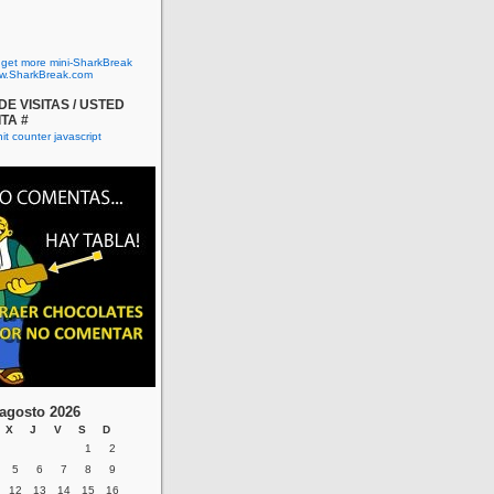
o get more mini-SharkBreak
w.SharkBreak.com
E VISITAS / USTED
ITA #
agosto 2026
X
J
V
S
D
1
2
5
6
7
8
9
12
13
14
15
16