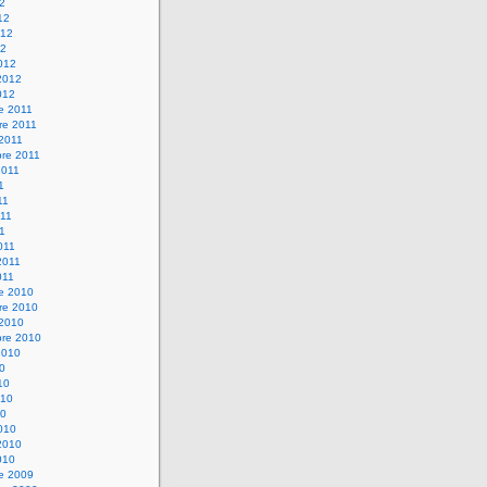
12
12
012
12
012
2012
012
e 2011
re 2011
 2011
bre 2011
2011
1
11
11
11
011
2011
011
re 2010
re 2010
 2010
bre 2010
2010
10
10
010
10
010
2010
010
re 2009