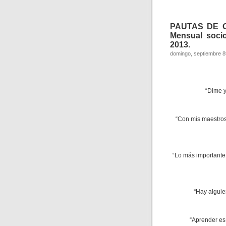
PAUTAS DE O
Mensual socio
2013.
domingo, septiembre 8
“Dime y
“Con mis maestros
“Lo más importante
“Hay alguie
“Aprender es 