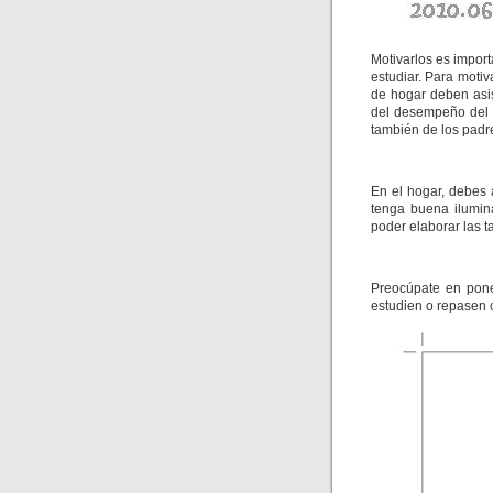
Motivarlos es impor
estudiar. Para moti
de hogar deben asis
del desempeño del 
también de los padr
En el hogar, debes
tenga buena ilumin
poder elaborar las t
Preocúpate en pone
estudien o repasen 