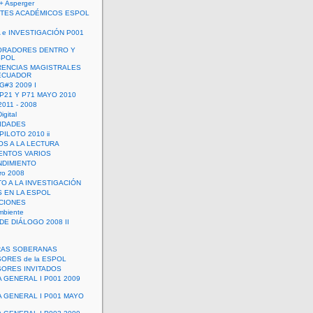
+ Asperger
TES ACADÉMICOS ESPOL
 e INVESTIGACIÓN P001
ORADORES DENTRO Y
SPOL
ENCIAS MAGISTRALES
 ECUADOR
G#3 2009 I
 P21 Y P71 MAYO 2010
011 - 2008
igital
IDADES
ILOTO 2010 ii
OS A LA LECTURA
NTOS VARIOS
DIMIENTO
ro 2008
O A LA INVESTIGACIÓN
 EN LA ESPOL
ACIONES
mbiente
DE DIÁLOGO 2008 II
RAS SOBERANAS
ORES de la ESPOL
ORES INVITADOS
A GENERAL I P001 2009
A GENERAL I P001 MAYO