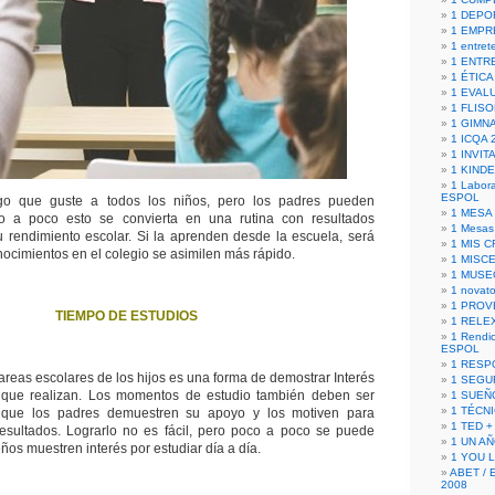
1 DEPO
1 EMPR
1 entret
1 ENTR
1 ÉTICA 
1 EVAL
1 FLISO
1 GIMN
1 ICQA 
1 INVIT
1 KIND
1 Labora
ESPOL
lgo que guste a todos los niños, pero los padres pueden
1 MESA
o a poco esto se convierta en una rutina con resultados
1 Mesas
 rendimiento escolar. Si la aprenden desde la escuela, será
1 MIS 
nocimientos en el colegio se asimilen más rápido.
1 MISC
1 MUSE
1 novato
1 PROV
TIEMPO DE ESTUDIOS
1 RELE
1 Rendic
ESPOL
1 RESP
tareas escolares de los hijos es una forma de demostrar Interés
1 SEGU
s que realizan. Los momentos de estudio también deben ser
1 SUEÑ
1 TÉCN
s que los padres demuestren su apoyo y los motiven para
1 TED +
esultados. Lograrlo no es fácil, pero poco a poco se puede
1 UN A
os muestren interés por estudiar día a día.
1 YOU 
ABET / 
2008