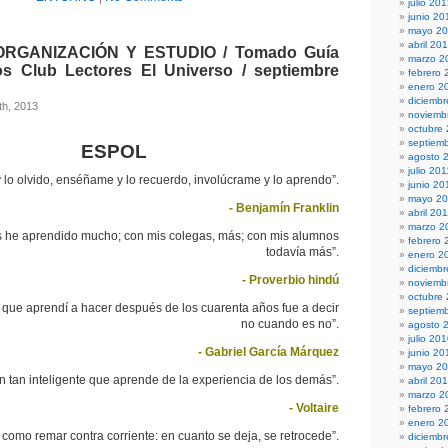
julio 20
junio 20
mayo 2
abril 20
RGANIZACIÓN Y ESTUDIO / Tomado Guía
marzo 2
s Club Lectores El Universo / septiembre
febrero 
enero 2
diciembr
th, 2013
noviemb
octubre
septiem
ESPOL
agosto 
julio 201
 lo olvido, enséñame y lo recuerdo, involúcrame y lo aprendo”.
junio 20
mayo 20
- Benjamín Franklin
abril 20
marzo 2
 he aprendido mucho; con mis colegas, más; con mis alumnos
febrero 
todavía más”.
enero 2
diciemb
- Proverbio hindú
noviemb
octubre
 que aprendí a hacer después de los cuarenta años fue a decir
septiem
no cuando es no”.
agosto 
julio 20
- Gabriel García Márquez
junio 20
mayo 2
n tan inteligente que aprende de la experiencia de los demás”.
abril 20
marzo 2
- Voltaire
febrero 
enero 2
como remar contra corriente: en cuanto se deja, se retrocede”.
diciemb