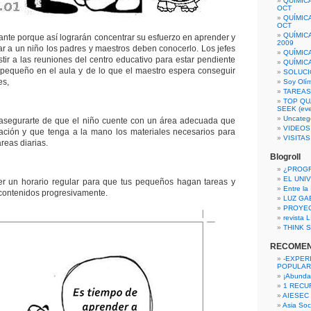
QUÍMIC
OCT
QUÍMIC
OCT
QUÍMIC
tante porque así lograrán concentrar su esfuerzo en aprender y
2009
var a un niño los padres y maestros deben conocerlo. Los jefes
QUÍMIC
tir a las reuniones del centro educativo para estar pendiente
QUÍMIC
pequeño en el aula y de lo que el maestro espera conseguir
SOLUCI
es,
Soy Olí
TAREAS 
TOP QU
SEEK (eve
Uncateg
 asegurarte de que el niño cuente con un área adecuada que
VIDEOS
ación y que tenga a la mano los materiales necesarios para
VISITA
areas diarias.
Blogroll
¿PROG
EL UNI
r un horario regular para que tus pequeños hagan tareas y
Entre la
contenidos progresivamente.
LUZ GA
PROYE
revista
THINK S
RECOME
-EXPER
POPULAR
¡Abunda
1 RECURS
AIESEC
Asia Soci