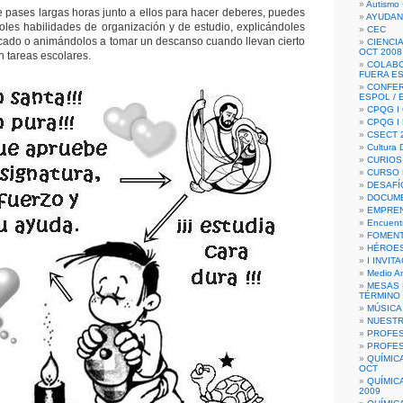
Autismo 
 pases largas horas junto a ellos para hacer deberes, puedes
AYUDAN
les habilidades de organización y de estudio, explicándoles
CEC
cado o animándolos a tomar un descanso cuando llevan cierto
CIENCIA
OCT 2008
n tareas escolares.
COLAB
FUERA E
CONFER
ESPOL /
CPQG I 
CPQG I
CSECT 2
Cultura D
CURIOS
CURSO P
DESAFÍ
DOCUME
EMPREN
Encuent
FOMENT
HÉROES
I INVIT
Medio A
MESAS 
TÉRMINO
MÚSICA
NUEST
PROFES
PROFES
QUÍMIC
OCT
QUÍMIC
2009