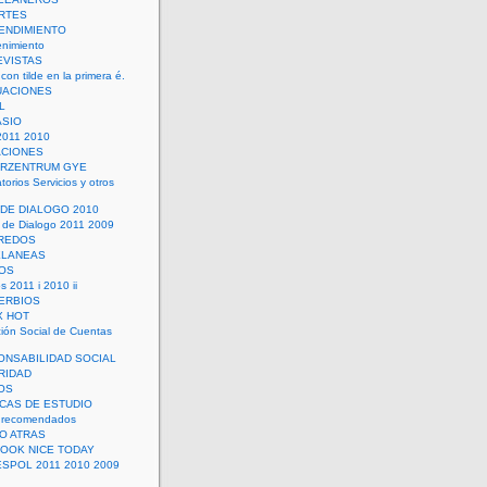
RTES
ENDIMIENTO
enimiento
EVISTAS
con tilde en la primera é.
UACIONES
L
ASIO
2011 2010
ACIONES
ERZENTRUM GYE
torios Servicios y otros
 DE DIALOGO 2010
 de Dialogo 2011 2009
CREDOS
ELANEAS
OS
s 2011 i 2010 ii
ERBIOS
X HOT
ión Social de Cuentas
ONSABILIDAD SOCIAL
RIDAD
OS
ICAS DE ESTUDIO
 recomendados
ÑO ATRAS
LOOK NICE TODAY
ESPOL 2011 2010 2009