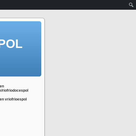
POL
en
m/riofriodocespol
n vriofrioespol