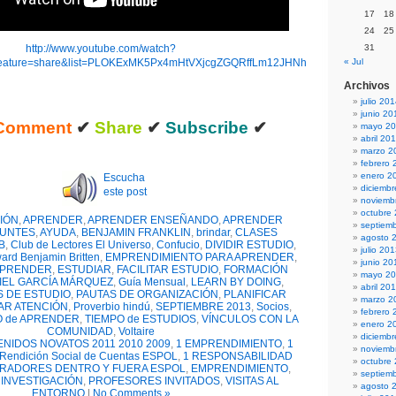
17
18
24
25
http://www.youtube.com/watch?
31
ature=share&list=PLOKExMK5Px4mHtVXjcgZGQRffLm12JHNh
« Jul
Archivos
julio 20
junio 20
omment
✔
Share
✔
Subscribe
✔
mayo 2
abril 20
marzo 2
febrero 
enero 2
Escucha
diciemb
este post
noviemb
octubre
IÓN
,
APRENDER
,
APRENDER ENSEÑANDO
,
APRENDER
septiem
UNTES
,
AYUDA
,
BENJAMIN FRANKLIN
,
brindar
,
CLASES
agosto 
B
,
Club de Lectores El Universo
,
Confucio
,
DIVIDIR ESTUDIO
,
julio 20
ard Benjamin Britten
,
EMPRENDIMIENTO PARA APRENDER
,
junio 20
APRENDER
,
ESTUDIAR
,
FACILITAR ESTUDIO
,
FORMACIÓN
mayo 2
IEL GARCÍA MÁRQUEZ
,
Guía Mensual
,
LEARN BY DOING
,
abril 20
S DE ESTUDIO
,
PAUTAS DE ORGANIZACIÓN
,
PLANIFICAR
marzo 2
AR ATENCIÓN
,
Proverbio hindú
,
SEPTIEMBRE 2013
,
Socios
,
febrero 
O de APRENDER
,
TIEMPO de ESTUDIOS
,
VÍNCULOS CON LA
enero 2
COMUNIDAD
,
Voltaire
diciemb
ENIDOS NOVATOS 2011 2010 2009
,
1 EMPRENDIMIENTO
,
1
noviemb
 Rendición Social de Cuentas ESPOL
,
1 RESPONSABILIDAD
octubre
RADORES DENTRO Y FUERA ESPOL
,
EMPRENDIMIENTO
,
septiem
 INVESTIGACIÓN
,
PROFESORES INVITADOS
,
VISITAS AL
agosto 
ENTORNO
|
No Comments »