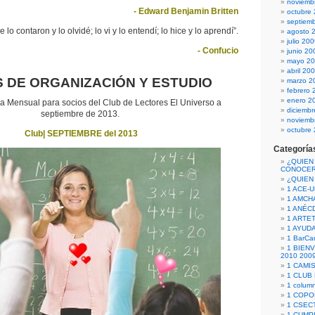
noviemb
- Edward Benjamin Britten
octubre
septiem
e lo contaron y lo olvidé; lo vi y lo entendí; lo hice y lo aprendí”.
agosto 
julio 20
- Confucio
junio 20
mayo 2
abril 20
 DE ORGANIZACIÓN Y ESTUDIO
marzo 2
febrero 
enero 2
 Mensual para socios del Club de Lectores El Universo a
diciemb
septiembre de 2013.
noviemb
octubre
Club| SEPTIEMBRE del 2013
Categoría
¿QUIEN
CONOCE
¿QUIEN
1 ACE-
1 AMCH
1 ANÉC
1 ARTE
1 AYUD
1 BarCa
1 BIEN
2010 200
1 CAMI
1 CLUB
1 column
1 COPO
1 CSECT
1 CUM