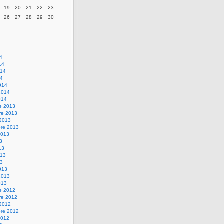
19
20
21
22
23
26
27
28
29
30
14
14
014
14
014
2014
014
re 2013
re 2013
 2013
bre 2013
2013
13
13
013
13
013
2013
013
re 2012
re 2012
 2012
bre 2012
2012