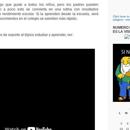
go que guste a todos los niños, pero los padres pueden
o a poco esto se convierta en una rutina con resultados
 rendimiento escolar. Si la aprenden desde la escuela, será
Click here t
nocimientos en el colegio se asimilen más rápido.
widgets
-
ww
NUMERO D
ES LA VIS
s de soporte al tópico estudiar y aprender, ver:
L
M
3
4
10
11