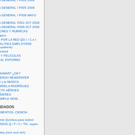
A GENERAL I P003 2009
A GENERAL I P005 2009
A GENERAL I P008 MAYO
A GENERAL P001 0CT 2008
A GENERAL P006 0CT 2008
ONES Y RUBRICAS
mpico
POR LA RED QG I / C e I
ALITIES EMPLOYERS
rywhere)
orized
 Y PELICULAS
S AL ENTORNO
RAMAR? ¿OK?
VERSO NEWSPAPER
 I y la MUSICA
BRIELA RODRÍGUEZ
CTO HÉROES
 LÍDERES
IMPLE NOW...
NDADOS
IMENTOS- CIENCIA
nte Química para todos!
OS Q / F / C / TIC -super-
ety (nice and rich)