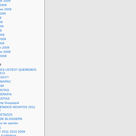
re 2009
 2009
bre 2009
2009
09
09
009
09
009
2009
009
re 2008
re 2008
 2008
s
 ES USTED? QUEREMOS
RLO
 SOY?
UNIAPAC
AM
DOTAS
TERAPIA
ANTIAS
mp Guayaquil
VENIDOS NOVATOS 2011
9
SETAZOS
 DE BLOGGERS
a de opinión
L
 2011 2010 2009
PLEAÑEROS