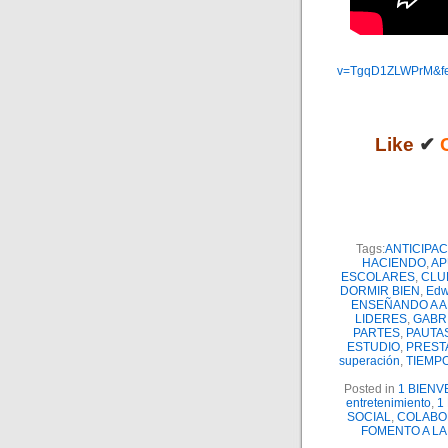
v=TgqD1ZLWPrM&fe
Like
✔
C
Tags:
ANTICIPAC
HACIENDO
,
AP
ESCOLARES
,
CLU
DORMIR BIEN
,
Edw
ENSEÑANDO A 
LIDERES
,
GABR
PARTES
,
PAUTA
ESTUDIO
,
PREST
superación
,
TIEMP
Posted in
1 BIENV
entretenimiento
,
1
SOCIAL
,
COLABO
FOMENTO A LA