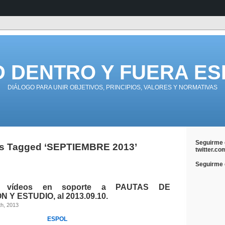
D DENTRO Y FUERA ES
DIÁLOGO PARA UNIR OBJETIVOS, PRINCIPIOS, VALORES Y NORMATIVAS
Seguirme 
s Tagged ‘SEPTIEMBRE 2013’
twitter.co
Seguirme e
 vídeos en soporte a PAUTAS DE
 Y ESTUDIO, al 2013.09.10.
th, 2013
ESPOL