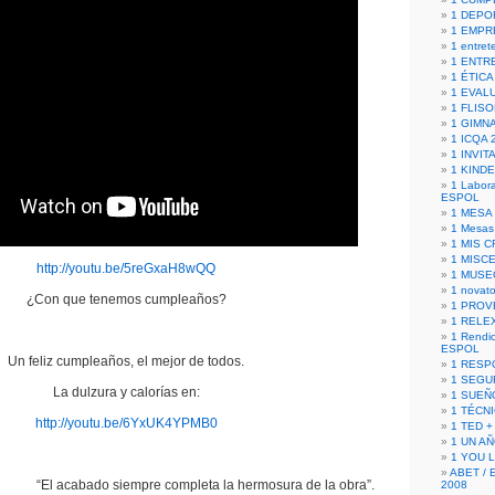
1 DEPO
1 EMPR
1 entret
1 ENTR
1 ÉTICA 
1 EVAL
1 FLISO
1 GIMN
1 ICQA 
1 INVIT
1 KIND
1 Labora
ESPOL
1 MESA
1 Mesas
1 MIS 
1 MISC
http://youtu.be/5reGxaH8wQQ
1 MUSE
1 novato
¿Con que tenemos cumpleaños?
1 PROV
1 RELE
1 Rendic
ESPOL
Un feliz cumpleaños, el mejor de todos.
1 RESP
1 SEGU
La dulzura y calorías en:
1 SUEÑ
1 TÉCN
http://youtu.be/6YxUK4YPMB0
1 TED +
1 UN A
1 YOU 
ABET / 
“El acabado siempre completa la hermosura de la obra”.
2008