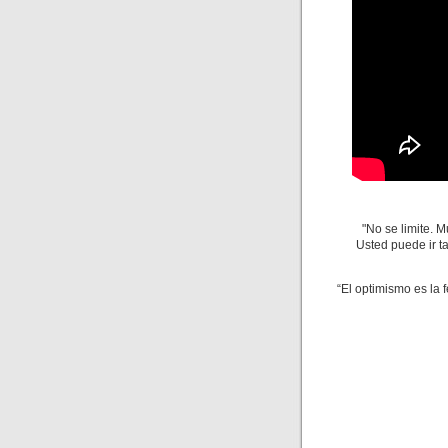
"No se limite. 
Usted puede ir t
“El optimismo es la 