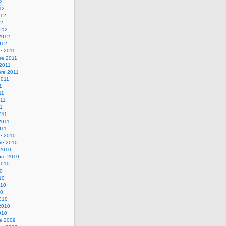
12
12
012
12
012
2012
012
e 2011
re 2011
 2011
bre 2011
2011
1
11
11
11
011
2011
011
re 2010
re 2010
 2010
bre 2010
2010
10
10
010
10
010
2010
010
re 2009