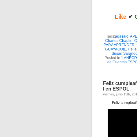
Like
✔
Tags:
agasajo
,
AP
Charles Chaplin
,
C
PARA APRENDER
,
GUAYAQUIL
,
Helle
Susan Sarand
Posted in
1 ANÉC
de Cuentas ESP
Feliz cumplea
I en ESPOL.
viernes, junio 13th, 20
Feliz cumpleañ