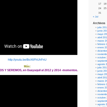
17
18
24
25
31
« Jul
Archivos
julio 20
junio 20
mayo 2
abril 20
marzo 2
febrero 
enero 2
diciemb
noviemb
octubre
http://youtu.be/BoX6FhUhFnU
septiem
agosto 
Más:
julio 20
S Y SEREMOS, en Guayaquil al 2012 y 2014 -momentos.
junio 20
mayo 2
abril 20
marzo 2
febrero 
enero 2
diciemb
noviemb
octubre
septiem
agosto 