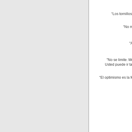
“Los tornillo
“No m
"
"No se limite. 
Usted puede ir t
“El optimismo es la 