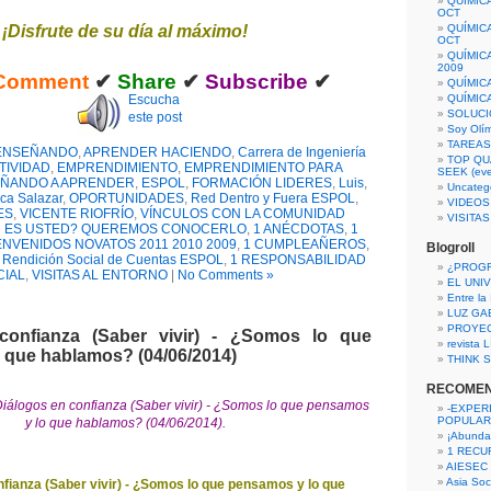
QUÍMIC
OCT
¡Disfrute de su día al máximo!
QUÍMIC
OCT
QUÍMIC
2009
Comment
✔
Share
✔
Subscribe
✔
QUÍMIC
Escucha
QUÍMIC
SOLUCI
este post
Soy Olí
TAREAS 
ENSEÑANDO
,
APRENDER HACIENDO
,
Carrera de Ingeniería
TOP QU
TIVIDAD
,
EMPRENDIMIENTO
,
EMPRENDIMIENTO PARA
SEEK (eve
ÑANDO A APRENDER
,
ESPOL
,
FORMACIÓN LIDERES
,
Luis
,
Uncateg
ca Salazar
,
OPORTUNIDADES
,
Red Dentro y Fuera ESPOL
,
VIDEOS
ES
,
VICENTE RIOFRÍO
,
VÍNCULOS CON LA COMUNIDAD
VISITA
N ES USTED? QUEREMOS CONOCERLO
,
1 ANÉCDOTAS
,
1
ENVENIDOS NOVATOS 2011 2010 2009
,
1 CUMPLEAÑEROS
,
Blogroll
 Rendición Social de Cuentas ESPOL
,
1 RESPONSABILIDAD
¿PROG
CIAL
,
VISITAS AL ENTORNO
|
No Comments »
EL UNI
Entre la
LUZ GA
PROYE
confianza (Saber vivir) - ¿Somos lo que
revista
 que hablamos? (04/06/2014)
THINK S
RECOME
ogos en confianza (Saber vivir) - ¿Somos lo que pensamos
-EXPER
POPULAR
y lo que hablamos? (04/06/2014).
¡Abunda
1 RECURS
AIESEC
Asia Soci
nfianza (Saber vivir) - ¿Somos lo que pensamos y lo que