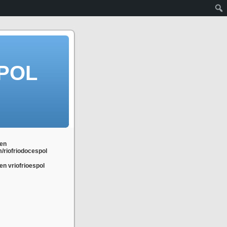
POL
en
m/riofriodocespol
n vriofrioespol