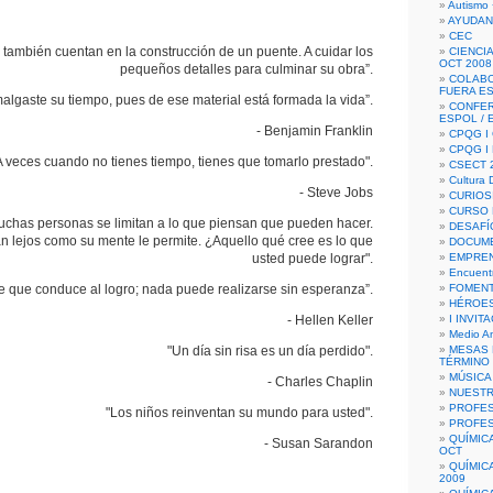
Autismo 
AYUDAN
CEC
s también cuentan en la construcción de un puente. A cuidar los
CIENCIA
OCT 2008
pequeños detalles para culminar su obra”.
COLAB
FUERA E
algaste su tiempo, pues de ese material está formada la vida”.
CONFER
ESPOL /
- Benjamin Franklin
CPQG I 
CPQG I
A veces cuando no tienes tiempo, tienes que tomarlo prestado".
CSECT 2
Cultura D
- Steve Jobs
CURIOS
CURSO P
Muchas personas se limitan a lo que piensan que pueden hacer.
DESAFÍ
an lejos como su mente le permite. ¿Aquello qué cree es lo que
DOCUME
usted puede lograr".
EMPREN
Encuent
fe que conduce al logro; nada puede realizarse sin esperanza”.
FOMENT
HÉROES
- Hellen Keller
I INVIT
Medio A
"Un día sin risa es un día perdido".
MESAS 
TÉRMINO
MÚSICA
- Charles Chaplin
NUEST
PROFES
"Los niños reinventan su mundo para usted".
PROFES
QUÍMIC
- Susan Sarandon
OCT
QUÍMIC
2009