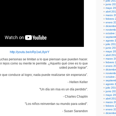
julio 20
junio 20
mayo 2
abril 20
marzo 2
febrero 
enero 2
diciembr
noviemb
octubre
septiem
agosto 
julio 201
junio 20
mayo 20
http://youtu.be/oRp1wL8yirY
abril 20
marzo 2
Muchas personas se limitan a lo que piensan que pueden hacer.
febrero 
an lejos como su mente le permite. ¿Aquello qué cree es lo que
enero 2
usted puede lograr".
diciemb
noviemb
fe que conduce al logro; nada puede realizarse sin esperanza”.
octubre
septiem
- Hellen Keller
agosto 
julio 20
"Un día sin risa es un día perdido".
junio 20
mayo 2
- Charles Chaplin
abril 20
marzo 2
"Los niños reinventan su mundo para usted".
febrero 
enero 2
- Susan Sarandon
diciemb