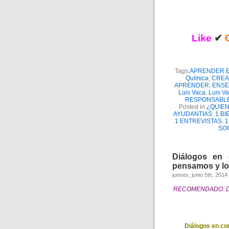
Like
✔
Tags:
APRENDER 
Química
,
CREA
APRENDER
,
ENSE
Luis Vaca
,
Luis Va
RESPONSABL
Posted in
¿QUIE
AYUDANTIAS
,
1 BI
1 ENTREVISTAS
,
1
SO
Diálogos en 
pensamos y lo
jueves, junio 5th, 2014
RECOMENDADO: Diál
Diálogos en co