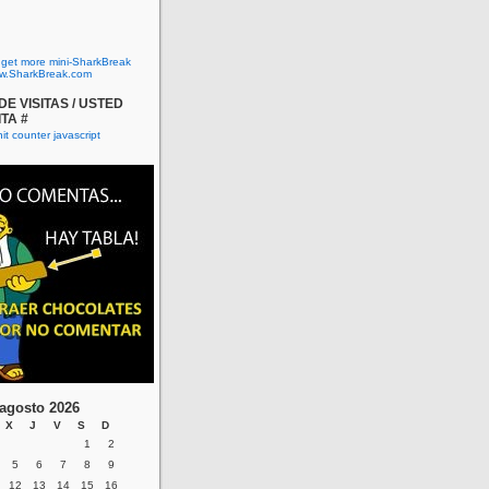
o get more mini-SharkBreak
w.SharkBreak.com
E VISITAS / USTED
ITA #
agosto 2026
X
J
V
S
D
1
2
5
6
7
8
9
12
13
14
15
16