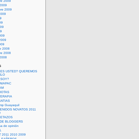
re 2009
 2009
bre 2009
2009
09
09
009
09
009
2009
009
re 2008
re 2008
 2008
s
 ES USTED? QUEREMOS
RLO
 SOY?
UNIAPAC
AM
DOTAS
TERAPIA
ANTIAS
mp Guayaquil
VENIDOS NOVATOS 2011
9
SETAZOS
 DE BLOGGERS
a de opinión
L
 2011 2010 2009
PLEAÑEROS