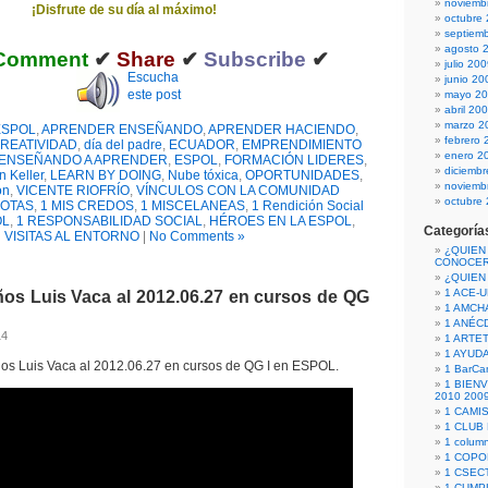
noviemb
¡Disfrute de su día al máximo!
octubre
septiem
agosto 
Comment
✔
Share
✔
Subscribe
✔
julio 20
Escucha
junio 20
este post
mayo 2
abril 20
marzo 2
ESPOL
,
APRENDER ENSEÑANDO
,
APRENDER HACIENDO
,
febrero 
REATIVIDAD
,
día del padre
,
ECUADOR
,
EMPRENDIMIENTO
enero 2
ENSEÑANDO A APRENDER
,
ESPOL
,
FORMACIÓN LIDERES
,
diciemb
n Keller
,
LEARN BY DOING
,
Nube tóxica
,
OPORTUNIDADES
,
noviemb
on
,
VICENTE RIOFRÍO
,
VÍNCULOS CON LA COMUNIDAD
octubre
DOTAS
,
1 MIS CREDOS
,
1 MISCELANEAS
,
1 Rendición Social
OL
,
1 RESPONSABILIDAD SOCIAL
,
HÉROES EN LA ESPOL
,
Categoría
VISITAS AL ENTORNO
|
No Comments »
¿QUIEN
CONOCE
¿QUIEN
1 ACE-
ños Luis Vaca al 2012.06.27 en cursos de QG
1 AMCH
1 ANÉC
14
1 ARTE
1 AYUD
os Luis Vaca al 2012.06.27 en cursos de QG I en ESPOL.
1 BarCa
1 BIEN
2010 200
1 CAMI
1 CLUB
1 column
1 COPO
1 CSECT
1 CUM