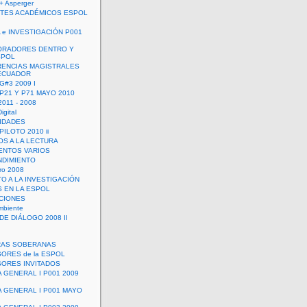
+ Asperger
TES ACADÉMICOS ESPOL
 e INVESTIGACIÓN P001
ORADORES DENTRO Y
SPOL
ENCIAS MAGISTRALES
 ECUADOR
G#3 2009 I
 P21 Y P71 MAYO 2010
011 - 2008
igital
IDADES
ILOTO 2010 ii
OS A LA LECTURA
NTOS VARIOS
DIMIENTO
ro 2008
O A LA INVESTIGACIÓN
 EN LA ESPOL
ACIONES
mbiente
DE DIÁLOGO 2008 II
RAS SOBERANAS
ORES de la ESPOL
ORES INVITADOS
A GENERAL I P001 2009
A GENERAL I P001 MAYO