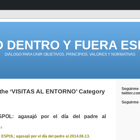
D DENTRO Y FUERA ES
DIÁLOGO PARA UNIR OBJETIVOS, PRINCIPIOS, VALORES Y NORMATIVAS
Seguirme 
r the ‘VISITAS AL ENTORNO’ Category
twitter.co
Seguirme e
POL: agasajó por el día del padre al
14
SPOL: agasajó por el día del padre al 2014.06.13.