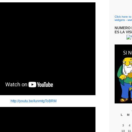
Click here t
widgets
-
ww
NUMERO D
ES LA VIS
http://youtu.be/IunmtgToBRM
L
M
3
4
10
11