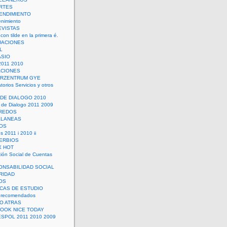
RTES
ENDIMIENTO
enimiento
EVISTAS
con tilde en la primera é.
UACIONES
L
ASIO
2011 2010
ACIONES
ERZENTRUM GYE
torios Servicios y otros
 DE DIALOGO 2010
 de Dialogo 2011 2009
CREDOS
ELANEAS
OS
s 2011 i 2010 ii
ERBIOS
X HOT
ión Social de Cuentas
ONSABILIDAD SOCIAL
RIDAD
OS
ICAS DE ESTUDIO
 recomendados
ÑO ATRAS
LOOK NICE TODAY
ESPOL 2011 2010 2009