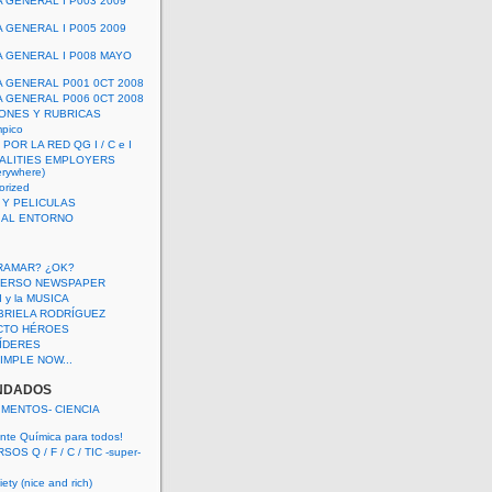
A GENERAL I P003 2009
A GENERAL I P005 2009
A GENERAL I P008 MAYO
A GENERAL P001 0CT 2008
A GENERAL P006 0CT 2008
ONES Y RUBRICAS
mpico
POR LA RED QG I / C e I
ALITIES EMPLOYERS
rywhere)
orized
 Y PELICULAS
S AL ENTORNO
RAMAR? ¿OK?
VERSO NEWSPAPER
 I y la MUSICA
BRIELA RODRÍGUEZ
CTO HÉROES
 LÍDERES
IMPLE NOW...
NDADOS
IMENTOS- CIENCIA
nte Química para todos!
OS Q / F / C / TIC -super-
ety (nice and rich)