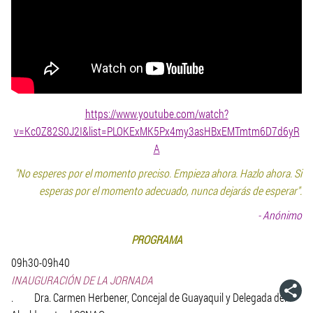
https://www.youtube.com/watch?
v=Kc0Z82S0J2I&list=PLOKExMK5Px4my3asHBxEMTmtm6D7d6yR
A
"No esperes por el momento preciso. Empieza ahora. Hazlo ahora. Si
esperas por el momento adecuado, nunca dejarás de esperar".
- Anónimo
PROGRAMA
09h30-09h40
INAUGURACIÓN DE LA JORNADA
. Dra. Carmen Herbener, Concejal de Guayaquil y Delegada del