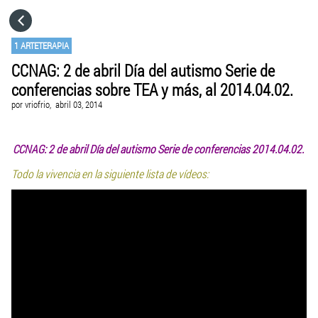
HOME
1 ARTETERAPIA
CCNAG: 2 de abril Día del autismo Serie de
CATEGORÍAS
conferencias sobre TEA y más, al 2014.04.02.
por
vriofrio,
abril 03, 2014
IR A
CCNAG: 2 de abril Día del autismo Serie de conferencias 2014.04.02.
VISITA EL SITIO WEB
Todo la vivencia en la siguiente lista de vídeos: