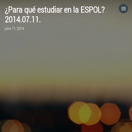
¿Para qué estudiar en la ESPOL?
HOME
2014.07.11.
julio 11, 2014
CATEGORÍAS
IR A
VISITA EL SITIO WEB