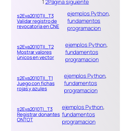
1
2
Página siguiente
ejemplos Python
, 
s2Eva2010TII_T3
fundamentos
Validar registro de
revocatoria en CNE
programacion
ejemplos Python
, 
s2Eva2010TII_T2
fundamentos
Mostrar valores
únicos en vector
programacion
ejemplos Python
, 
s2Eva2010TII_T1
fundamentos
Juego con fichas
rojas y azules
programacion
ejemplos Python
, 
s2Eva2010TI_T3
fundamentos
Registrar donantes
ONTOT
programacion