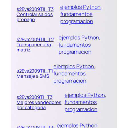
ejemplos Python
, 
s2Eva2009TII_T3
fundamentos
Controlar saldos
prepago
programacion
ejemplos Python
, 
s2Eva2009TII_T2
fundamentos
Transponer una
matriz
programacion
ejemplos Python
, 
s2Eva2009TII_T1
fundamentos
Mensaje a SMS
programacion
ejemplos Python
, 
s2Eva2009TI_T3
fundamentos
Mejores vendedores
por categoría
programacion
ejemplos Python
, 
s2Eva2008TII_T3