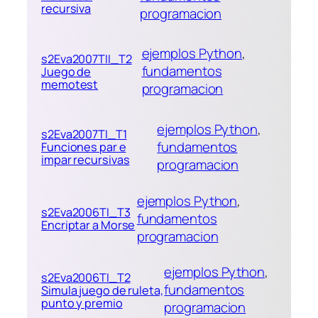
recursiva
programacion
ejemplos Python
, 
s2Eva2007TII_T2
fundamentos
Juego de
memotest
programacion
ejemplos Python
, 
s2Eva2007TI_T1
fundamentos
Funciones par e
impar recursivas
programacion
ejemplos Python
, 
s2Eva2006TI_T3
fundamentos
Encriptar a Morse
programacion
ejemplos Python
, 
s2Eva2006TI_T2
fundamentos
Simula juego de ruleta,
punto y premio
programacion