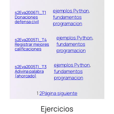
ejemplos Python
, 
s2Eva2006TI_T1
fundamentos
Donaciones
defensa civil
programacion
ejemplos Python
, 
s2Eva2005TI_T4
fundamentos
Registrar mejores
calificaciones
programacion
ejemplos Python
, 
s2Eva2005TI_T3
fundamentos
Adivina palabra
(ahorcado)
programacion
1
2
Página siguiente
Ejercicios