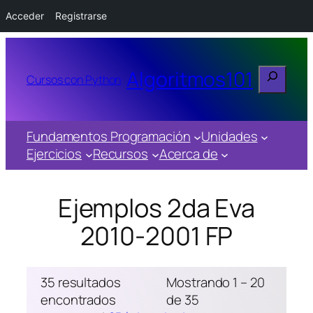
Acceder
Registrarse
Buscar
Algoritmos101
Cursos con Python
Fundamentos Programación
Unidades
Ejercicios
Recursos
Acerca de
Ejemplos 2da Eva
2010-2001 FP
35 resultados
Mostrando 1 – 20
encontrados
de 35