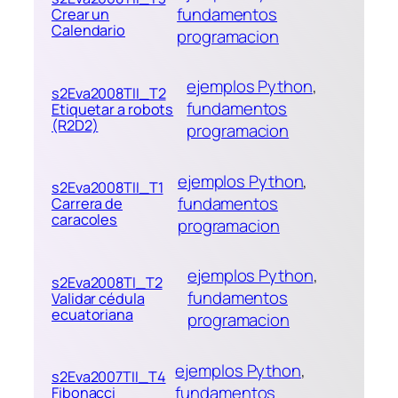
fundamentos
Crear un
Calendario
programacion
ejemplos Python
, 
s2Eva2008TII_T2
fundamentos
Etiquetar a robots
(R2D2)
programacion
ejemplos Python
, 
s2Eva2008TII_T1
fundamentos
Carrera de
caracoles
programacion
ejemplos Python
, 
s2Eva2008TI_T2
fundamentos
Validar cédula
ecuatoriana
programacion
ejemplos Python
, 
s2Eva2007TII_T4
fundamentos
Fibonacci