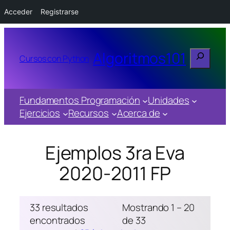
Acceder
Registrarse
Buscar
Algoritmos101
Cursos con Python
Fundamentos Programación
Unidades
Ejercicios
Recursos
Acerca de
Ejemplos 3ra Eva
2020-2011 FP
33 resultados
Mostrando 1 – 20
encontrados
de 33