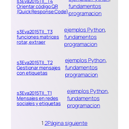
s3Eva2015TII_T4
fundamentos
Orientar código QR
(Quick Response Code)
programacion
ejemplos Python
, 
s3Eva2015TII_T3
fundamentos
funciones matrices
rotar, extraer
programacion
ejemplos Python
, 
s3Eva2015TII_T2
fundamentos
Gestionar mensajes
con etiquetas
programacion
ejemplos Python
, 
s3Eva2015TII_T1
fundamentos
Mensajes en redes
sociales y etiquetas
programacion
1
2
Página siguiente