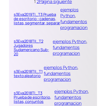
1
2
Página siguiente
ejemplos
s3Eva2019TI_T3 Prueba
Python
, 
de escritorio - cadenas,
fundamentos
listas, segmentar, separar
programacion
ejemplos Python
, 
s3Eva2018TII_T2
Jugadores
fundamentos
Sudamericano Sub-
programacion
20
ejemplos Python
, 
s3Eva2018TII_T1
fundamentos
texto aleatorio
programacion
ejemplos Python
, 
s3Eva2018TI_T3
fundamentos
Prueba de escritorio,
listas, conjuntos
programacion