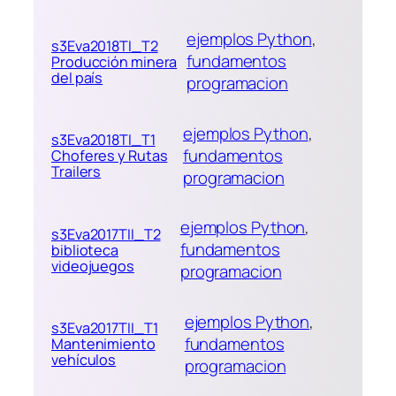
ejemplos Python
, 
s3Eva2018TI_T2
fundamentos
Producción minera
del país
programacion
ejemplos Python
, 
s3Eva2018TI_T1
fundamentos
Choferes y Rutas
Trailers
programacion
ejemplos Python
, 
s3Eva2017TII_T2
fundamentos
biblioteca
videojuegos
programacion
ejemplos Python
, 
s3Eva2017TII_T1
fundamentos
Mantenimiento
vehículos
programacion