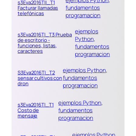
ejemplos Python
, 
s3Eva2016TII_T1
fundamentos
Facturar llamadas
telefónicas
programacion
ejemplos
s3Eva2016TI_T3 Prueba
Python
, 
de escritorio -
funciones, listas,
fundamentos
caracteres
programacion
ejemplos Python
, 
S3Eva2016TI_T2
fundamentos
sensar cultivos con
dron
programacion
ejemplos Python
, 
s3Eva2016TI_T1
fundamentos
Costo de
mensaje
programacion
ejemplos Python
, 