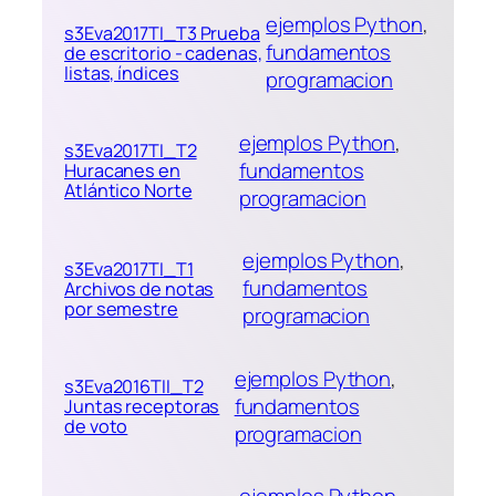
ejemplos Python
, 
s3Eva2017TI_T3 Prueba
fundamentos
de escritorio - cadenas,
listas, índices
programacion
ejemplos Python
, 
s3Eva2017TI_T2
fundamentos
Huracanes en
Atlántico Norte
programacion
ejemplos Python
, 
s3Eva2017TI_T1
fundamentos
Archivos de notas
por semestre
programacion
ejemplos Python
, 
s3Eva2016TII_T2
fundamentos
Juntas receptoras
de voto
programacion