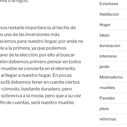
ilia o amigos.
Exteriores
Habitacion
Hogar
mos restarle importancia al hecho de
s una de las inversiones más
Ideas
acemos para nuestro hogar, por ende no
iluminacion
 a la primera, ya que podemos
ano de la elección, por ello al buscar
Interiores
 salón debemos primero pensar en todos
jardin
e mueble se convierta en el elemento
al llegar a nuestro hogar. En pocas
Minimalismo
 sofá debemos tener en cuenta ciertos
muebles
er cómodo, bastante duradero, pero
 sobreviva a la moda, pero que a su vez
Paredes
fin de cuentas, será nuestro mueble.
pisos
reformas