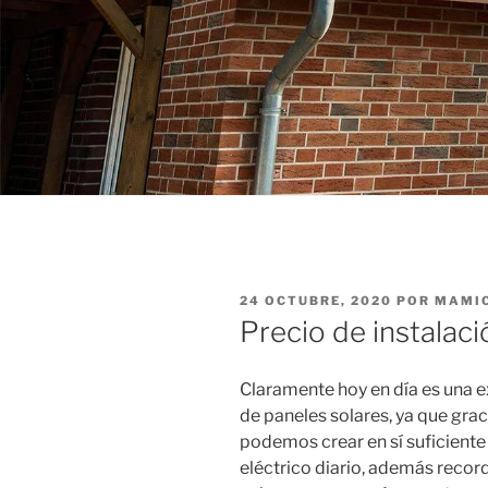
PUBLICADO
24 OCTUBRE, 2020
POR
MAMI
EL
Precio de instalaci
Claramente hoy en día es una ex
de paneles solares, ya que grac
podemos crear en sí suficient
eléctrico diario, además recor