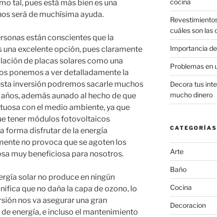
cocina
mo tal, pues está más bien es una
l nos será de muchísima ayuda.
Revestimiento
cuáles son las
rsonas están conscientes que la
Importancia de
es una excelente opción, pues claramente
alación de placas solares como una
Problemas en 
nos ponemos a ver detalladamente la
 esta inversión podremos sacarle muchos
Decora tus inte
mucho dinero
s años, además aunado al hecho de que
petuosa con el medio ambiente, ya que
ue tener módulos fotovoltaicos
CATEGORÍAS
a forma disfrutar de la energía
amente no provoca que se agoten los
Arte
osa muy beneficiosa para nosotros.
Baño
rgía solar no produce en ningún
Cocina
ifica que no daña la capa de ozono, lo
rsión nos va asegurar una gran
Decoracion
 de energía, e incluso el mantenimiento