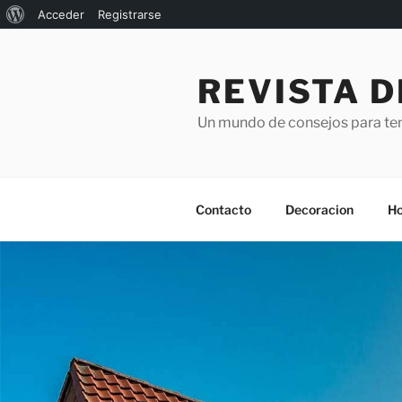
Acerca
Acceder
Registrarse
Saltar
de
al
WordPress
REVISTA D
contenido
Un mundo de consejos para ten
Contacto
Decoracion
Ho