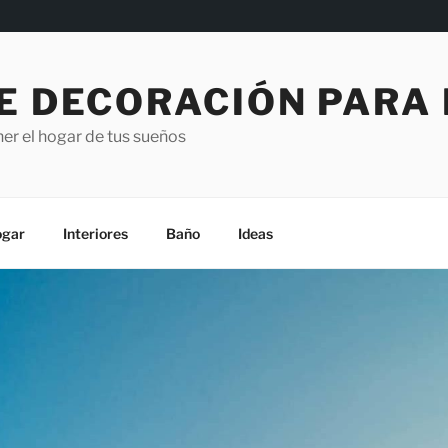
E DECORACIÓN PARA
er el hogar de tus sueños
gar
Interiores
Baño
Ideas