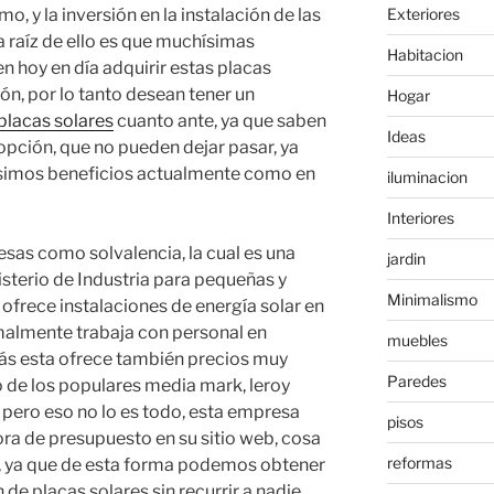
o, y la inversión en la instalación de las
Exteriores
 raíz de ello es que muchísimas
Habitacion
n hoy en día adquirir estas placas
ción, por lo tanto desean tener un
Hogar
placas solares
cuanto ante, ya que saben
Ideas
opción, que no pueden dejar pasar, ya
ísimos beneficios actualmente como en
iluminacion
Interiores
esas como solvalencia, la cual es una
jardin
isterio de Industria para pequeñas y
Minimalismo
 ofrece instalaciones de energía solar en
rmalmente trabaja con personal en
muebles
ás esta ofrece también precios muy
Paredes
o de los populares media mark, leroy
 pero eso no lo es todo, esta empresa
pisos
ra de presupuesto en su sitio web, cosa
reformas
, ya que de esta forma podemos obtener
 de placas solares sin recurrir a nadie