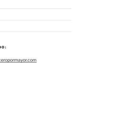
DO:
ceropormayor.com