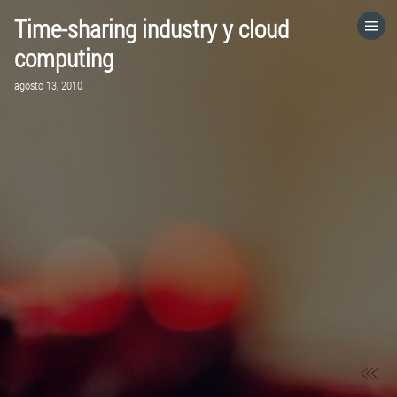
Time-sharing industry y cloud
HOME
computing
agosto 13, 2010
CATEGORÍAS
IR A
VISITA EL SITIO WEB