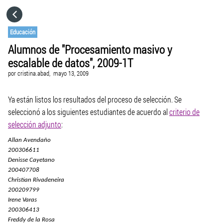
HOME
Educación
Alumnos de "Procesamiento masivo y
CATEGORÍAS
escalable de datos", 2009-1T
por
cristina.abad,
mayo 13, 2009
IR A
Ya están listos los resultados del proceso de selección. Se
seleccionó a los siguientes estudiantes de acuerdo al
criterio de
VISITA EL SITIO WEB
selección adjunto
:
Allan Avendaño
200306611
Denisse Cayetano
200407708
Christian Rivadeneira
200209799
Irene Varas
200306413
Freddy de la Rosa