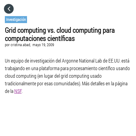
HOME
Investigación
Grid computing vs. cloud computing para
CATEGORÍAS
computaciones científicas
por
cristina.abad,
mayo 19, 2009
IR A
Un equipo de investigación del Argonne National Lab de EE.UU. está
trabajando en una plataforma para procesamiento científico usando
VISITA EL SITIO WEB
cloud computing (en lugar del grid computing usado
tradicionalmente por esas comunidades). Más detalles en la página
de la
NSF
.