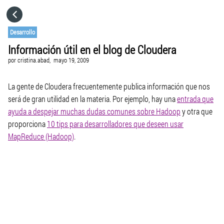
HOME
Desarrollo
Información útil en el blog de Cloudera
CATEGORÍAS
por
cristina.abad,
mayo 19, 2009
IR A
La gente de Cloudera frecuentemente publica información que nos
será de gran utilidad en la materia. Por ejemplo, hay una
entrada que
ayuda a despejar muchas dudas comunes sobre Hadoop
y otra que
VISITA EL SITIO WEB
proporciona
10 tips para desarrolladores que deseen usar
MapReduce (Hadoop)
.