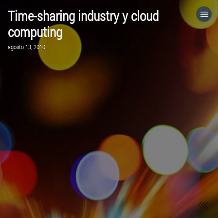
Time-sharing industry y cloud
HOME
computing
agosto 13, 2010
CATEGORÍAS
IR A
VISITA EL SITIO WEB