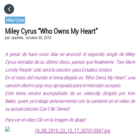
HOME
Miley Cyrus
Miley Cyrus “Who Owns My Heart”
CATEGORÍAS
por
JeanMa,
octubre 30, 2010
IR A
A pesar de hace unos días se anunció el segundo single de Miley
Cyrus extraido de su último disco, parece que finalmente ‘Two More
Lonely People‘ sólo será la cancion para Estados Unidos.
VISITA EL SITIO WEB
En el resto del mundo el tema elegido es ‘Who Owns My Heart‘, una
canción electro-pop muy apropiada para el mercado europeo.
Este tema vendrá acompañado de un vídeoclip dirigido por Ken
Baker, quien ya trabajó anteriormente con la cantante en el vídeo de
su actual cancion,‘Can’t Be Tamed’.
Para ver el vídeo Clic en la imagen de abajo!