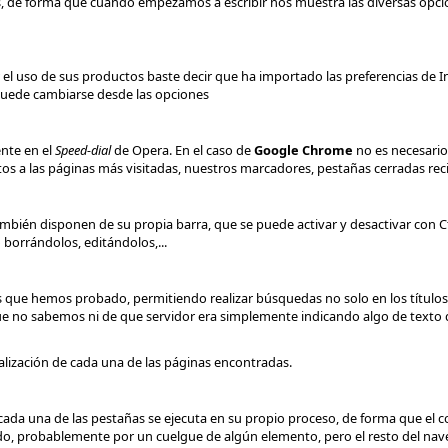
s, de forma que cuando empezamos a escribir nos muestra las diversas opci
l uso de sus productos baste decir que ha importado las preferencias de I
 puede cambiarse desde las opciones
ente en el
Speed-dial
de Opera. En el caso de
Google Chrome
no es necesario 
os a las páginas más visitadas, nuestros marcadores, pestañas cerradas rec
bién disponen de su propia barra, que se puede activar y desactivar con C
borrándolos, editándolos,...
que hemos probado, permitiendo realizar búsquedas no solo en los títulos o
 que no sabemos ni de que servidor era simplemente indicando algo de text
lización de cada una de las páginas encontradas.
cada una de las pestañas se ejecuta en su propio proceso, de forma que el
ado, probablemente por un cuelgue de algún elemento, pero el resto del na