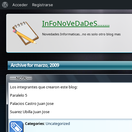
Acerca
Acceder
Registrarse
de
InFoNoVeDaDeS.......
WordPress
Novedades Informaticas...no es solo otro blog mas
Archive for marzo, 2009
-----NOTA:----
Los integrantes que crearon este blog:
Paralelo 5
Palacios Castro Juan Jose
Suarez Ubilla Juan Jose
Categories:
Uncategorized