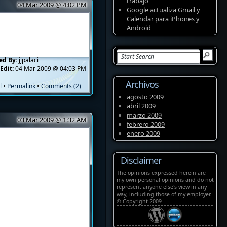
trabajo
04 Mar 2009 @ 4:02 PM
Google actualiza Gmail y
Calendar para iPhones y
Android
ed By:
jjpalaci
Edit:
04 Mar 2009 @ 04:03 PM
Archivos
l
•
Permalink
•
Comments (2)
agosto 2009
abril 2009
marzo 2009
03 Mar 2009 @ 1:32 AM
febrero 2009
enero 2009
Disclaimer
The opinions expressed herein are
my own personal opinions and do not
represent anyone else's view in any
way, including those of my employer.
© Copyright 2009