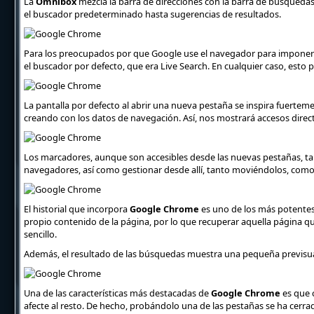
La
Omnibox
mezcla la barra de direcciones con la barra de búsqueda
el buscador predeterminado hasta sugerencias de resultados.
Para los preocupados por que Google use el navegador para imponer e
el buscador por defecto, que era Live Search. En cualquier caso, esto
La pantalla por defecto al abrir una nueva pestaña se inspira fuertem
creando con los datos de navegación. Así, nos mostrará accesos direct
Los marcadores, aunque son accesibles desde las nuevas pestañas, tam
navegadores, así como gestionar desde allí, tanto moviéndolos, como 
El historial que incorpora
Google Chrome
es uno de los más potentes 
propio contenido de la página, por lo que recuperar aquella página
sencillo.
Además, el resultado de las búsquedas muestra una pequeña previsua
Una de las características más destacadas de
Google Chrome
es que 
afecte al resto. De hecho, probándolo una de las pestañas se ha cerr