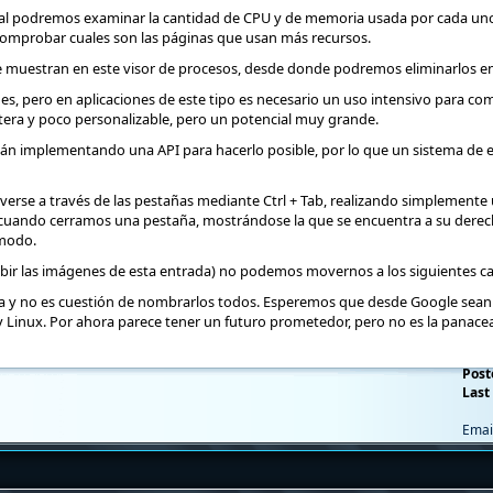
ual podremos examinar la cantidad de CPU y de memoria usada por cada uno 
omprobar cuales son las páginas que usan más recursos.
se muestran en este visor de procesos, desde donde podremos eliminarlos en
es, pero en aplicaciones de este tipo es necesario un uso intensivo para c
tera y poco personalizable, pero un potencial muy grande.
tán implementando una API para hacerlo posible, por lo que un sistema de 
se a través de las pestañas mediante Ctrl + Tab, realizando simplemente un
e cuando cerramos una pestaña, mostrándose la que se encuentra a su derech
ómodo.
 subir las imágenes de esta entrada) no podemos movernos a los siguientes 
alta y no es cuestión de nombrarlos todos. Esperemos que desde Google sea
y Linux. Por ahora parece tener un futuro prometedor, pero no es la panac
Post
Last 
Emai