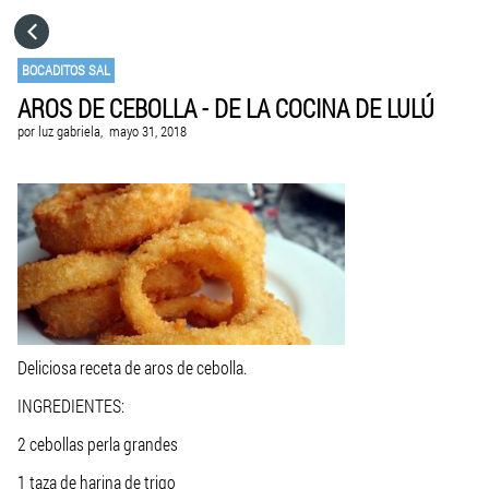
HOME
BOCADITOS SAL
AROS DE CEBOLLA - DE LA COCINA DE LULÚ
CATEGORÍAS
por
luz gabriela,
mayo 31, 2018
IR A
VISITA EL SITIO WEB
Deliciosa receta de aros de cebolla.
INGREDIENTES:
2 cebollas perla grandes
1 taza de harina de trigo