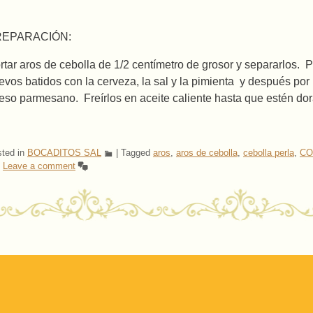
REPARACIÓN:
rtar aros de cebolla de 1/2 centímetro de grosor y separarlos. P
evos batidos con la cerveza, la sal y la pimienta y después po
eso parmesano. Freírlos en aceite caliente hasta que estén dora
ted in
BOCADITOS SAL
|
Tagged
aros
,
aros de cebolla
,
cebolla perla
,
CO
|
Leave a comment
ost navigation