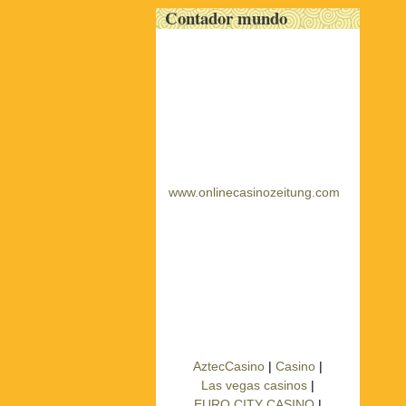
Contador mundo
www.onlinecasinozeitung.com
AztecCasino
|
Casino
|
Las vegas casinos
|
EURO CITY CASINO
|