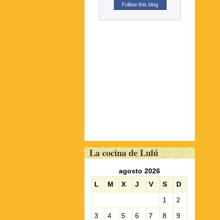
Follow this blog
La cocina de Lulú
agosto 2026
L
M
X
J
V
S
D
1
2
3
4
5
6
7
8
9