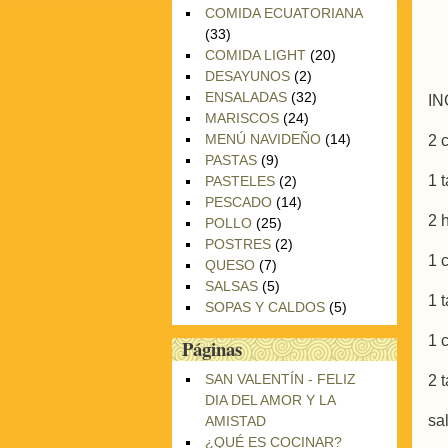
COMIDA ECUATORIANA
(33)
COMIDA LIGHT
(20)
DESAYUNOS
(2)
ENSALADAS
(32)
IN
MARISCOS
(24)
MENÚ NAVIDEÑO
(14)
2 
PASTAS
(9)
1 
PASTELES
(2)
PESCADO
(14)
2 
POLLO
(25)
POSTRES
(2)
1 
QUESO
(7)
SALSAS
(5)
1 
SOPAS Y CALDOS
(5)
1 
Páginas
SAN VALENTÍN - FELIZ
2 
DIA DEL AMOR Y LA
sa
AMISTAD
¿QUÉ ES COCINAR?