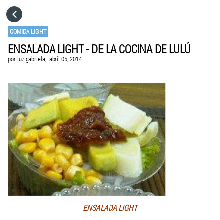
HOME
COMIDA LIGHT
ENSALADA LIGHT - DE LA COCINA DE LULÚ
CATEGORÍAS
por
luz gabriela,
abril 05, 2014
IR A
VISITA EL SITIO WEB
ENSALADA LIGHT